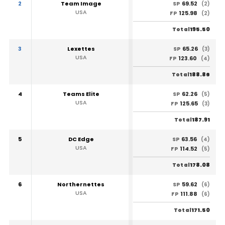
2
Team Image
69.52
SP
(2)
USA
125.98
FP
(2)
195.50
Total
3
Lexettes
65.26
SP
(3)
USA
123.60
FP
(4)
188.86
Total
4
Teams Elite
62.26
SP
(5)
USA
125.65
FP
(3)
187.91
Total
5
DC Edge
63.56
SP
(4)
USA
114.52
FP
(5)
178.08
Total
6
Northernettes
59.62
SP
(6)
USA
111.88
FP
(6)
171.50
Total