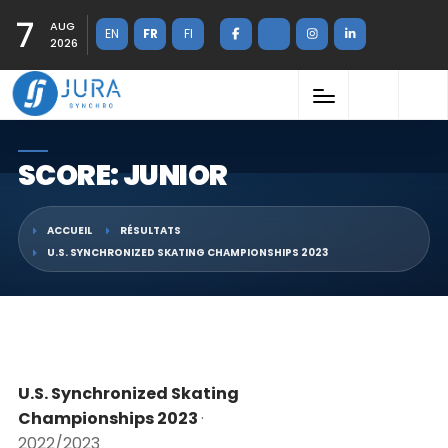
7
AUG
EN
FR
FI
2026
SCORE: JUNIOR
ACCUEIL
RÉSULTATS
U.S. SYNCHRONIZED SKATING CHAMPIONSHIPS 2023
U.S. Synchronized Skating
Championships 2023
·
2022/2023