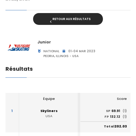
RETOUR AUX RÉSULTATS
Junior
NATIONAL
01-04 MAR 2023
PEORIA, ILLINOIS - USA
Résultats
Équipe
Score
1
Skyliners
69.91
SP
(1)
USA
132.12
FP
(1)
202.03
Total