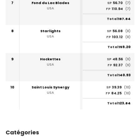
7
Fond du Lac Blades
56.70
SP
(7)
USA
110.94
FP
(7)
167.64
Total
8
Starlights
56.08
SP
(8)
USA
103.12
FP
(8)
159.20
Total
9
Hockettes
48.56
SP
(9)
USA
92.37
FP
(9)
140.93
Total
10
Saint Louis Synergy
39.39
SP
(10)
USA
84.25
FP
(10)
123.64
Total
Catégories