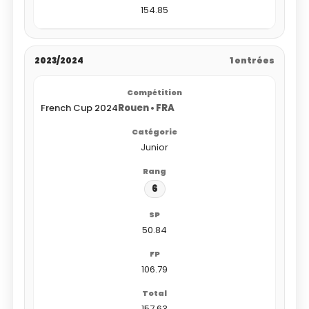
154.85
2023/2024
1 entrées
French Cup 2024
Rouen • FRA
Junior
6
50.84
106.79
157.63