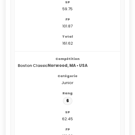
59.75
101.87
161.62
Boston Classic
Norwood, MA • USA
Junior
6
62.45