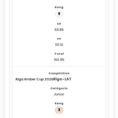
9
59.85
101.10
160.95
Riga Amber Cup 2026
Riga • LAT
Junior
3