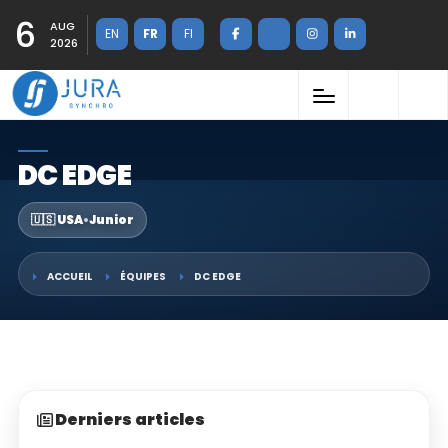
6
AUG
EN
FR
FI
2026
DC EDGE
🇺🇸 USA
•
Junior
ACCUEIL
ÉQUIPES
DC EDGE
Derniers articles