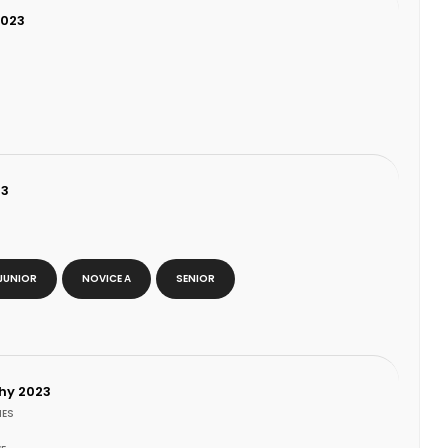
2023
23
JUNIOR
NOVICE A
SENIOR
phy 2023
IES
3