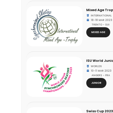
Mixed Age Tro
INTERNATIONAL
18-18 MAR 2023
TRENTO - SUI
MIXED AGE
ISU World Jun
WORLDS
10-11 MAR 2023
ANGERS - FRA
JUNIOR
Swiss Cup 2023