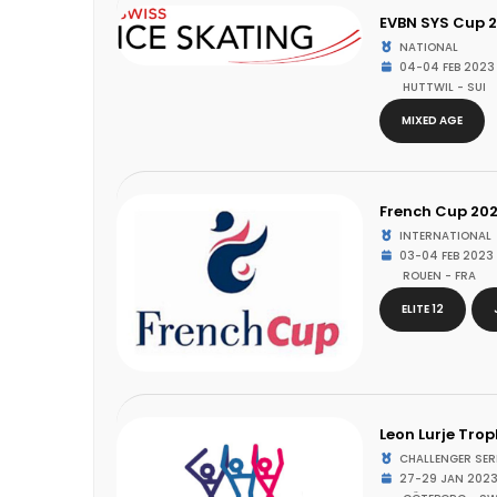
EVBN SYS Cup 
NATIONAL
04-04 FEB 2023
HUTTWIL - SUI
MIXED AGE
French Cup 20
INTERNATIONAL
03-04 FEB 2023
ROUEN - FRA
ELITE 12
Leon Lurje Tro
CHALLENGER SER
27-29 JAN 202