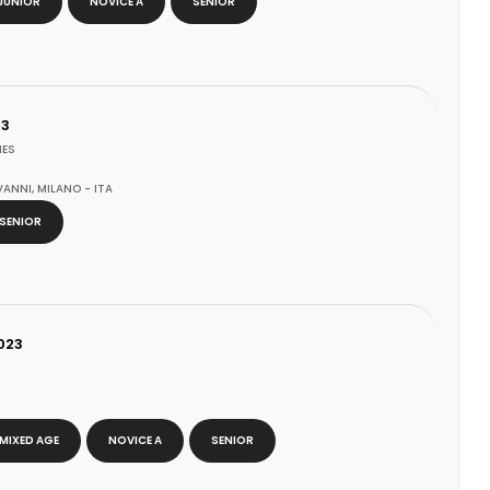
JUNIOR
NOVICE A
SENIOR
23
IES
ANNI, MILANO - ITA
SENIOR
023
MIXED AGE
NOVICE A
SENIOR