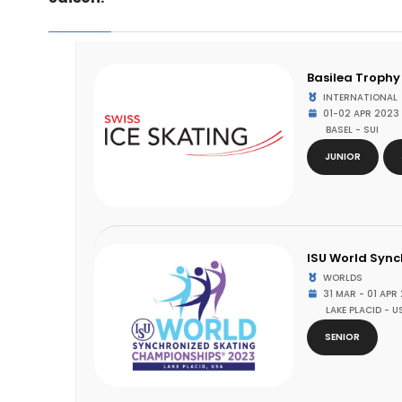
Basilea Trophy
INTERNATIONAL
01-02 APR 2023
BASEL - SUI
JUNIOR
ISU World Syn
WORLDS
31 MAR - 01 APR
LAKE PLACID - U
SENIOR