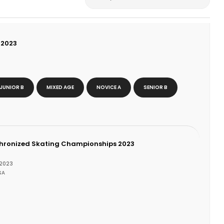
 2023
JUNIOR B
MIXED AGE
NOVICE A
SENIOR B
chronized Skating Championships 2023
 2023
SA