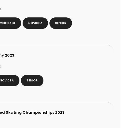
3
MIXED AGE
NOVICE A
SENIOR
phy 2023
3
NOVICE A
SENIOR
ized Skating Championships 2023
3