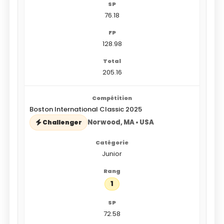
76.18
128.98
205.16
Boston International Classic 2025
Norwood, MA • USA
Challenger
Junior
1
72.58