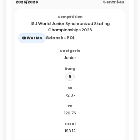
2025/2026
5 entrées
ISU World Junior Synchronized Skating
Championships 2026
Gdansk • POL
Worlds
Junior
5
72.37
120.75
193.12