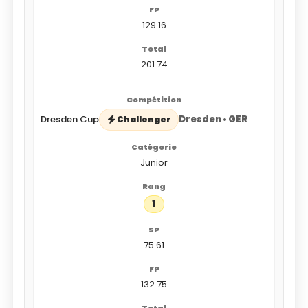
129.16
201.74
Dresden Cup
Dresden • GER
Challenger
Junior
1
75.61
132.75