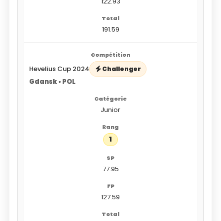
122.93
191.59
Hevelius Cup 2024
Challenger
Gdansk • POL
Junior
1
77.95
127.59