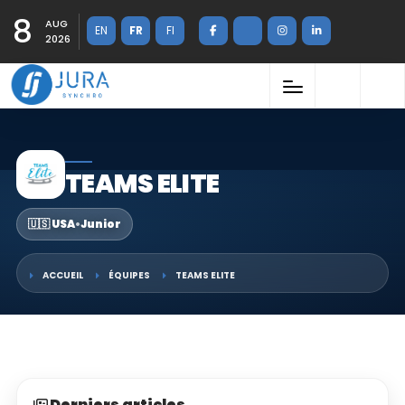
8
AUG
EN
FR
FI
2026
TEAMS ELITE
🇺🇸 USA
•
Junior
ACCUEIL
ÉQUIPES
TEAMS ELITE
Derniers articles