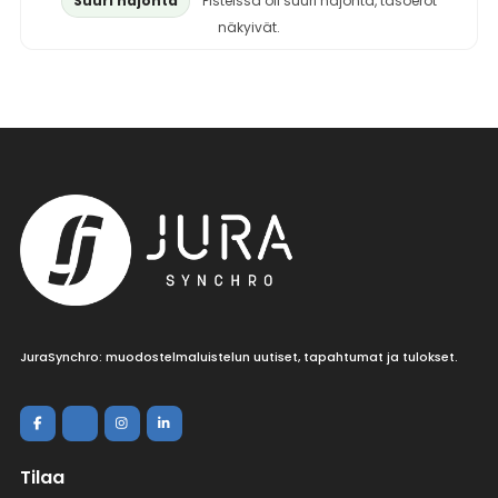
Suuri hajonta
Pisteissä oli suuri hajonta, tasoerot
näkyivät.
JuraSynchro: muodostelmaluistelun uutiset, tapahtumat ja tulokset.
Tilaa