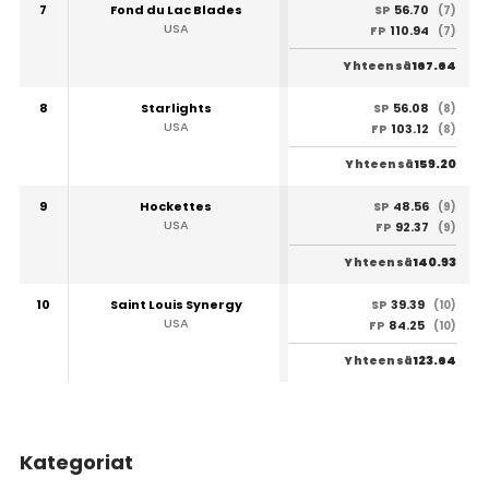
7
Fond du Lac Blades
56.70
SP
(7)
USA
110.94
FP
(7)
167.64
Yhteensä
8
Starlights
56.08
SP
(8)
USA
103.12
FP
(8)
159.20
Yhteensä
9
Hockettes
48.56
SP
(9)
USA
92.37
FP
(9)
140.93
Yhteensä
10
Saint Louis Synergy
39.39
SP
(10)
USA
84.25
FP
(10)
123.64
Yhteensä
Kategoriat