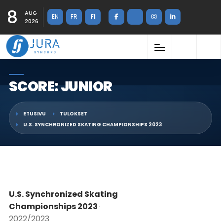
8
AUG
EN
FR
FI
2026
SCORE: JUNIOR
ETUSIVU
TULOKSET
U.S. SYNCHRONIZED SKATING CHAMPIONSHIPS 2023
U.S. Synchronized Skating
Championships 2023
·
2022/2023