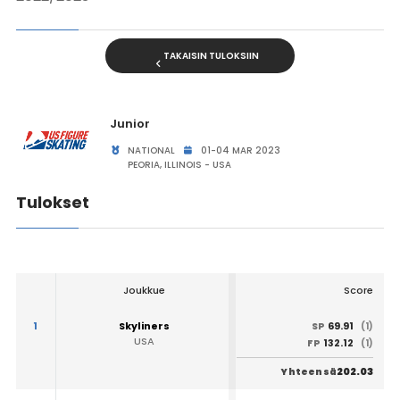
TAKAISIN TULOKSIIN
Junior
NATIONAL
01-04 MAR 2023
PEORIA, ILLINOIS - USA
Tulokset
Joukkue
Score
1
Skyliners
69.91
SP
(1)
USA
132.12
FP
(1)
202.03
Yhteensä