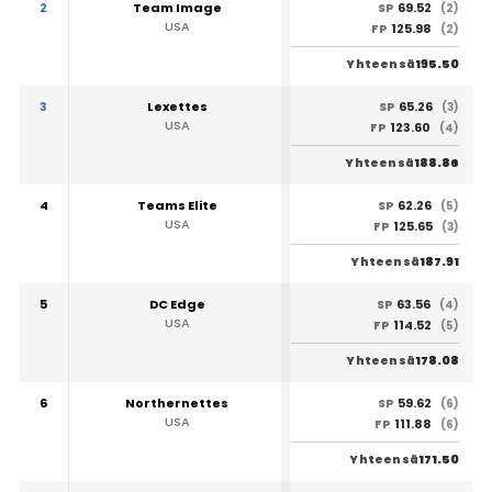
2
Team Image
69.52
SP
(2)
USA
125.98
FP
(2)
195.50
Yhteensä
3
Lexettes
65.26
SP
(3)
USA
123.60
FP
(4)
188.86
Yhteensä
4
Teams Elite
62.26
SP
(5)
USA
125.65
FP
(3)
187.91
Yhteensä
5
DC Edge
63.56
SP
(4)
USA
114.52
FP
(5)
178.08
Yhteensä
6
Northernettes
59.62
SP
(6)
USA
111.88
FP
(6)
171.50
Yhteensä