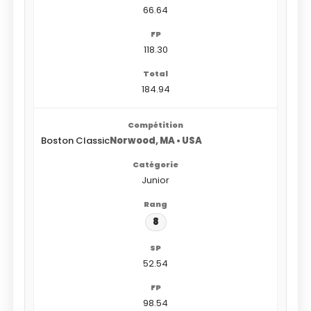
66.64
118.30
184.94
Boston Classic
Norwood, MA • USA
Junior
8
52.54
98.54