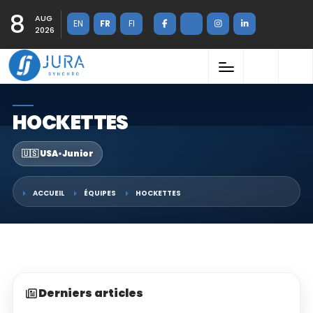
8
AUG
EN
FR
FI
2026
HOCKETTES
🇺🇸 USA
•
Junior
ACCUEIL
ÉQUIPES
HOCKETTES
Derniers articles