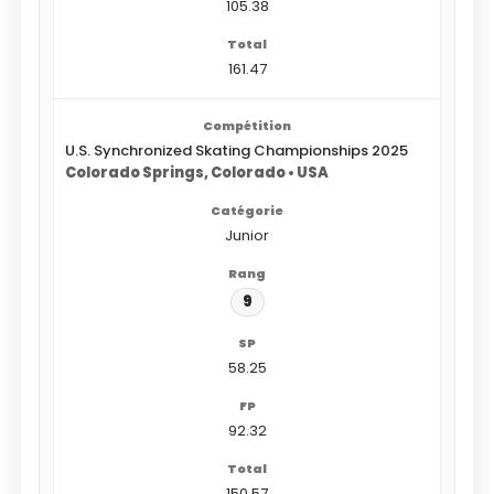
105.38
161.47
U.S. Synchronized Skating Championships 2025
Colorado Springs, Colorado • USA
Junior
9
58.25
92.32
150.57