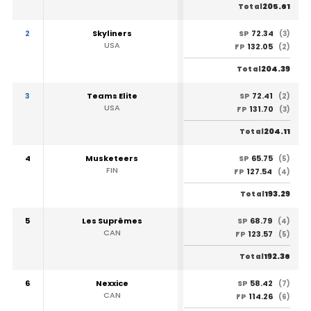
205.61
Total
2
Skyliners
72.34
SP
(3)
USA
132.05
FP
(2)
204.39
Total
3
Teams Elite
72.41
SP
(2)
USA
131.70
FP
(3)
204.11
Total
4
Musketeers
65.75
SP
(5)
FIN
127.54
FP
(4)
193.29
Total
5
Les Suprêmes
68.79
SP
(4)
CAN
123.57
FP
(5)
192.36
Total
6
Nexxice
58.42
SP
(7)
CAN
114.26
FP
(6)