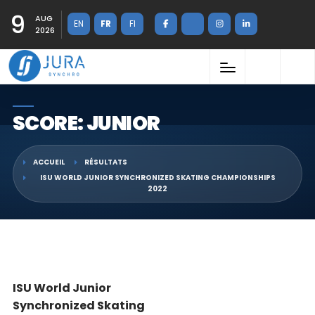
9
AUG
EN
FR
FI
2026
SCORE: JUNIOR
ACCUEIL
RÉSULTATS
ISU WORLD JUNIOR SYNCHRONIZED SKATING CHAMPIONSHIPS
2022
ISU World Junior
Synchronized Skating