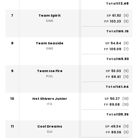
172.68
Total
7
Team Spirit
61.92
SP
(6)
SWE
103.23
FP
(8)
165.15
Total
8
Team Seaside
54.84
SP
(8)
SWE
105.09
FP
(7)
159.93
Total
9
Team Ice Fire
53.03
SP
(9)
POL
88.61
FP
(11)
141.64
Total
10
Hot Shivers Junior
50.27
SP
(10)
ITA
89.08
FP
(10)
139.35
Total
11
Cool Dreams
49.34
SP
(11)
SUI
89.36
FP
(9)