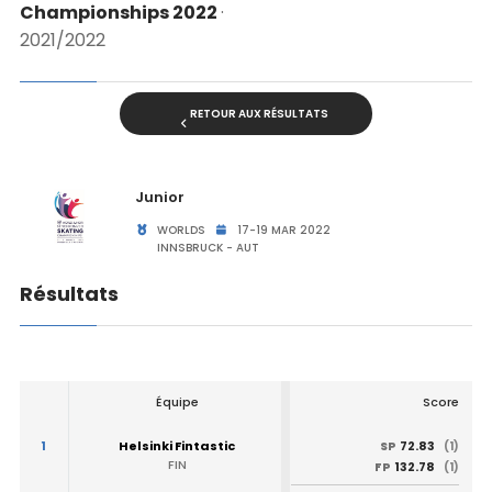
Championships 2022
·
2021/2022
RETOUR AUX RÉSULTATS
Junior
WORLDS
17-19 MAR 2022
INNSBRUCK - AUT
Résultats
Équipe
Score
1
Helsinki Fintastic
72.83
SP
(1)
FIN
132.78
FP
(1)