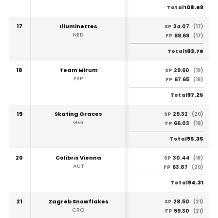
108.69
Total
17
Illuminettes
34.07
SP
(17)
NED
69.69
FP
(17)
103.76
Total
18
Team Mirum
29.60
SP
(19)
ESP
67.65
FP
(18)
97.25
Total
19
Skating Graces
29.32
SP
(20)
GER
66.03
FP
(19)
95.35
Total
20
Colibris Vienna
30.44
SP
(18)
AUT
63.87
FP
(20)
94.31
Total
21
Zagreb Snowflakes
28.50
SP
(21)
CRO
59.30
FP
(21)