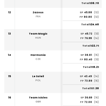
138.70
Total
12
Zazous
45.88
SP
(12)
FRA
80.80
FP
(12)
126.68
Total
13
Team Magic
45.72
SP
(13)
HUN
76.99
FP
(14)
122.71
Total
14
Harmonia
38.81
SP
(15)
CZE
80.40
FP
(13)
119.21
Total
15
Le Soleil
43.49
SP
(14)
POL
73.89
FP
(15)
117.38
Total
16
Team Icicles
36.69
SP
(16)
GBR
72.00
FP
(16)