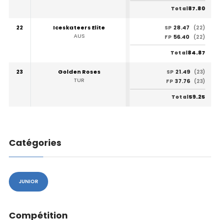
87.80
Total
22
Iceskateers Elite
28.47
SP
(22)
AUS
56.40
FP
(22)
84.87
Total
23
Golden Roses
21.49
SP
(23)
TUR
37.76
FP
(23)
59.25
Total
Catégories
JUNIOR
Compétition