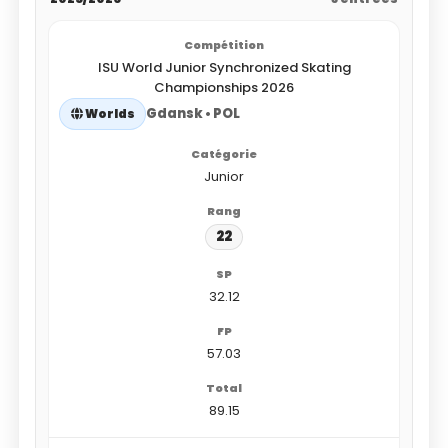
ISU World Junior Synchronized Skating
Championships 2026
Gdansk • POL
Worlds
Junior
22
32.12
57.03
89.15