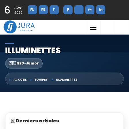
6
AUG
EN
FR
FI
2026
ILLUMINETTES
🇳🇱 NED
•
Junior
ACCUEIL
ÉQUIPES
ILLUMINETTES
Derniers articles