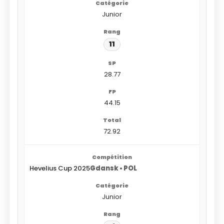
Junior
11
28.77
44.15
72.92
Hevelius Cup 2025
Gdansk • POL
Junior