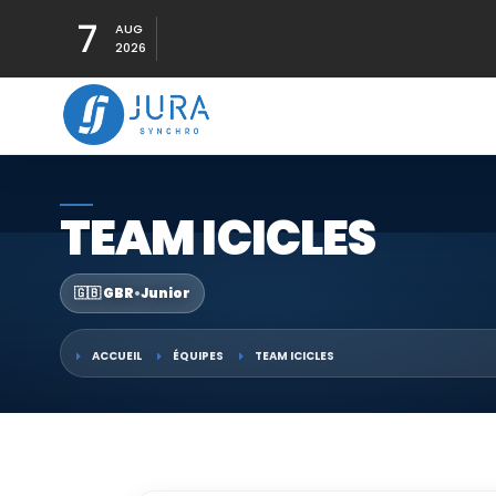
7
AUG
2026
TEAM ICICLES
🇬🇧 GBR
•
Junior
ACCUEIL
ÉQUIPES
TEAM ICICLES