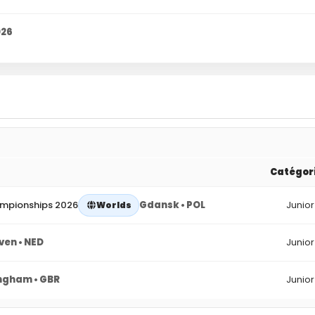
026
Catégor
ampionships 2026
Gdansk • POL
Junior
Worlds
ven • NED
Junior
ngham • GBR
Junior