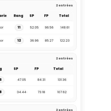
2 entrées
orie
Rang
SP
FP
Total
ior
11
52.05
96.56
148.61
ior
12
36.96
85.27
122.23
2 entrées
g
SP
FP
Total
5
47.05
84.31
131.36
8
34.44
73.18
107.62
2 entrées