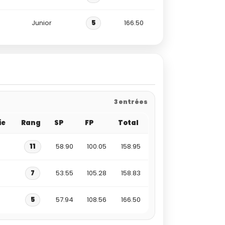
Junior
5
166.50
3 entrées
ie
Rang
SP
FP
Total
11
58.90
100.05
158.95
7
53.55
105.28
158.83
5
57.94
108.56
166.50