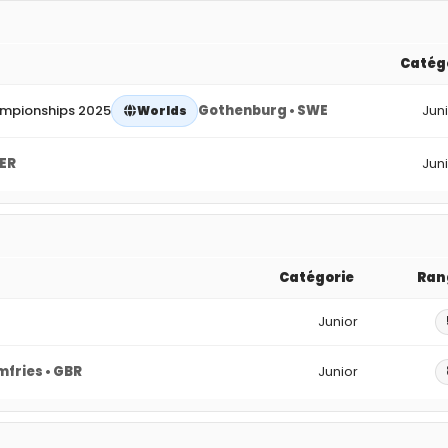
Catég
ampionships 2025
Gothenburg • SWE
Jun
Worlds
GER
Jun
Catégorie
Ran
Junior
fries • GBR
Junior