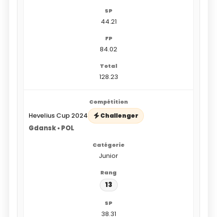
44.21
84.02
128.23
Hevelius Cup 2024
Challenger
Gdansk • POL
Junior
13
38.31