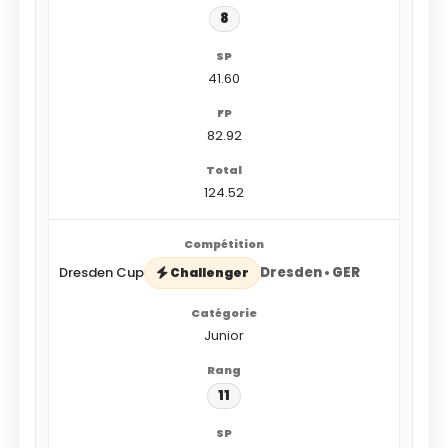
8
41.60
82.92
124.52
Dresden Cup
Dresden • GER
Challenger
Junior
11