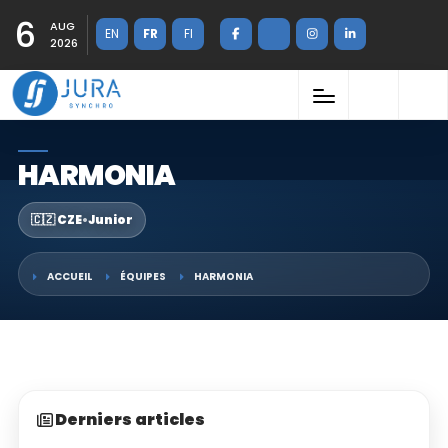
6
AUG
EN
FR
FI
2026
HARMONIA
🇨🇿 CZE
•
Junior
ACCUEIL
ÉQUIPES
HARMONIA
Derniers articles