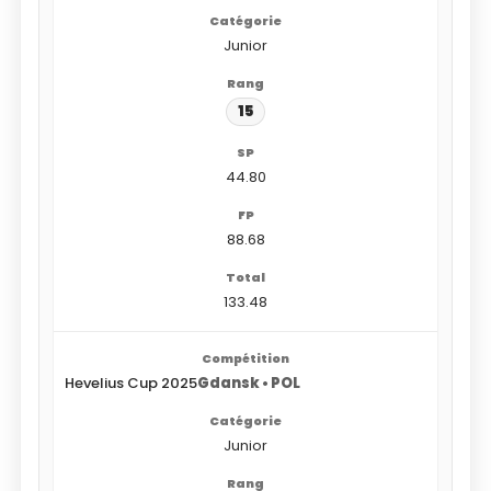
Junior
15
44.80
88.68
133.48
Hevelius Cup 2025
Gdansk • POL
Junior