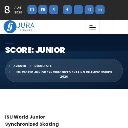
8
AUG
EN
FR
FI
2026
SCORE: JUNIOR
ACCUEIL
RÉSULTATS
ISU WORLD JUNIOR SYNCHRONIZED SKATING CHAMPIONSHIPS
2026
ISU World Junior
Synchronized Skating