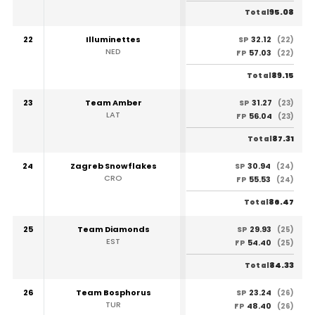
95.08
Total
22
Illuminettes
32.12
SP
(22)
NED
57.03
FP
(22)
89.15
Total
23
Team Amber
31.27
SP
(23)
LAT
56.04
FP
(23)
87.31
Total
24
Zagreb Snowflakes
30.94
SP
(24)
CRO
55.53
FP
(24)
86.47
Total
25
Team Diamonds
29.93
SP
(25)
EST
54.40
FP
(25)
84.33
Total
26
Team Bosphorus
23.24
SP
(26)
TUR
48.40
FP
(26)