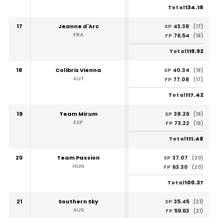
134.18
Total
17
Jeanne d'Arc
43.38
SP
(17)
FRA
76.54
FP
(18)
119.92
Total
18
Colibris Vienna
40.34
SP
(18)
AUT
77.08
FP
(17)
117.42
Total
19
Team Mirum
38.26
SP
(19)
ESP
73.22
FP
(19)
111.48
Total
20
Team Passion
37.07
SP
(20)
HUN
63.30
FP
(20)
100.37
Total
21
Southern Sky
35.45
SP
(21)
AUS
59.63
FP
(21)