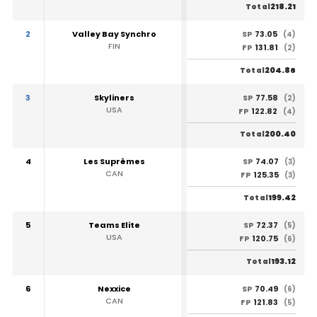
218.21
Total
2
Valley Bay Synchro
73.05
SP
(4)
FIN
131.81
FP
(2)
204.86
Total
3
Skyliners
77.58
SP
(2)
USA
122.82
FP
(4)
200.40
Total
4
Les Suprêmes
74.07
SP
(3)
CAN
125.35
FP
(3)
199.42
Total
5
Teams Elite
72.37
SP
(5)
USA
120.75
FP
(6)
193.12
Total
6
Nexxice
70.49
SP
(6)
CAN
121.83
FP
(5)