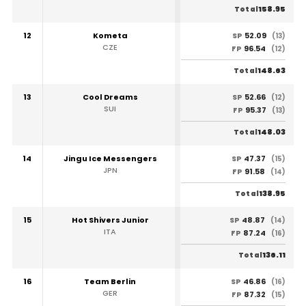
158.95
Total
12
Kometa
52.09
SP
(13)
CZE
96.54
FP
(12)
148.63
Total
13
Cool Dreams
52.66
SP
(12)
SUI
95.37
FP
(13)
148.03
Total
14
Jingu Ice Messengers
47.37
SP
(15)
JPN
91.58
FP
(14)
138.95
Total
15
Hot Shivers Junior
48.87
SP
(14)
ITA
87.24
FP
(16)
136.11
Total
16
Team Berlin
46.86
SP
(16)
GER
87.32
FP
(15)