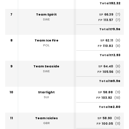
192.32
Total
7
Team Spirit
66.39
SP
(7)
SWE
113.57
FP
(7)
179.96
Total
8
Team Ice Fire
62.11
SP
(9)
POL
110.82
FP
(8)
172.93
Total
9
Team Seaside
64.40
SP
(8)
SWE
105.56
FP
(9)
169.96
Total
10
Starlight
58.88
SP
(11)
SUI
103.92
FP
(10)
162.80
Total
11
Team Icicles
58.90
SP
(10)
GBR
100.05
FP
(11)