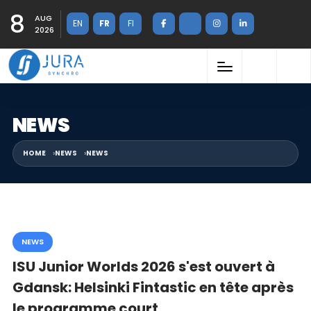
8
AUG
EN
FR
FI
2026
NEWS
HOME
NEWS
NEWS
NEWS
ISU Junior Worlds 2026 s'est ouvert à
Gdansk: Helsinki Fintastic en tête après
le programme court