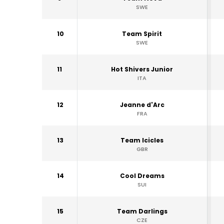
SWE
10
Team Spirit
SWE
11
Hot Shivers Junior
ITA
12
Jeanne d'Arc
FRA
13
Team Icicles
GBR
14
Cool Dreams
SUI
15
Team Darlings
CZE