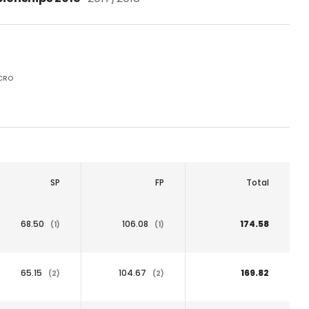
CRO
SP
FP
Total
68.50
106.08
174.58
(1)
(1)
65.15
104.67
169.82
(2)
(2)