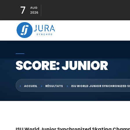
7
AUG
2026
SCORE: JUNIOR
ACCUEIL
RÉSULTATS
ISU WORLD JUNIOR SYNCHRONIZED S
ISU World Junior Synchronized Skating Cham