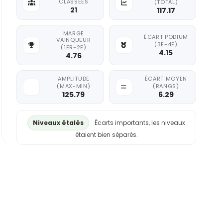
CLASSÉES
(TOTAL)
21
117.17
MARGE
ÉCART PODIUM
VAINQUEUR
(3E-4E)
(1ER-2E)
4.15
4.76
AMPLITUDE
ÉCART MOYEN
(MAX-MIN)
(RANGS)
125.79
6.29
Niveaux étalés
Écarts importants, les niveaux
étaient bien séparés.