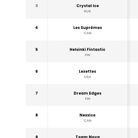
3
Crystal Ice
RUS
4
Les Suprêmes
CAN
5
Helsinki Fintastic
FIN
6
Lexettes
USA
7
Dream Edges
FIN
8
Nexxice
CAN
9
Team Nova