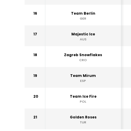
16
Team Berlin
GER
17
Majestic Ice
AUS
18
Zagreb Snowflakes
CRO
19
Team Mirum
ESP
20
Team Ice Fire
POL
21
Golden Roses
TUR