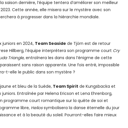
la saison dernière, l’équipe tentera d’améliorer son meilleur
2023. Cette année, elle misera sur le mystère avec son
herchera à progresser dans la hiérarchie mondiale.
 juniors en 2024,
Team Seaside
de Tjörn est de retour
ese Hillberg, l’équipe interprétera son programme court
Cry
da Triangle
, entraînera les dans dans l’énigme de cette
paraissent sans raison apparente. Une fois entré, impossible
ra-t-elle le public dans son mystère ?
jaune et bleu de la Suède,
Team Spirit
de Kungsbacka et
x juniors. Entraînée par Helena Ericson et Lena Ehrenborg,
un programme court romantique sur la quête de soi et
rogramme libre,
Helios
symbolisera la danse éternelle du jour
ssance et à la beauté du soleil. Pourront-elles faire mieux