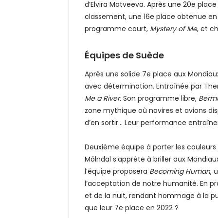
d’Elvira Matveeva. Après une 20e place 
classement, une 16e place obtenue en 
programme court,
Mystery of Me
, et c
Équipes de Suède
Après une solide 7e place aux Mondiaux
avec détermination. Entraînée par Ther
Me a River
. Son programme libre,
Bermu
zone mythique où navires et avions dis
d’en sortir… Leur performance entraîne
Deuxième équipe à porter les couleurs 
Mölndal s’apprête à briller aux Mondiau
l’équipe proposera
Becoming Human
, 
l’acceptation de notre humanité. En p
et de la nuit, rendant hommage à la pui
que leur 7e place en 2022 ?