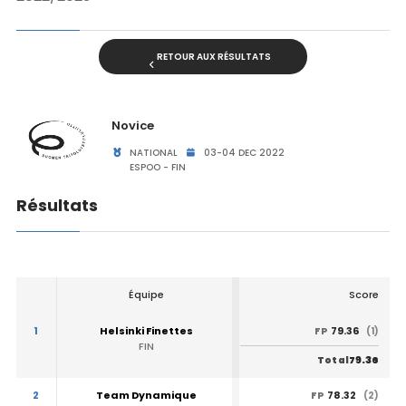
RETOUR AUX RÉSULTATS
Novice
NATIONAL
03-04 DEC 2022
ESPOO - FIN
Résultats
Équipe
Score
1
Helsinki Finettes
79.36
FP
(1)
FIN
79.36
Total
2
Team Dynamique
78.32
FP
(2)