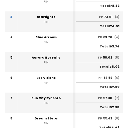
FIN
78.32
Total
3
Starlights
74.51
FP
(3)
FIN
74.51
Total
4
Blue Arrows
63.76
FP
(4)
FIN
63.76
Total
5
Aurora Borealis
58.02
FP
(5)
FIN
58.02
Total
6
Les Visions
57.59
FP
(6)
FIN
57.59
Total
7
Sun City Synchro
57.38
FP
(7)
FIN
57.38
Total
8
Dream Steps
55.42
FP
(8)
FIN
55.42
Total