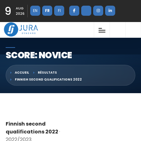
9
AUG
EN
FR
FI
2026
SCORE: NOVICE
ACCUEIL
RÉSULTATS
FINNISH SECOND QUALIFICATIONS 2022
Finnish second
qualifications 2022
·
2022/2023