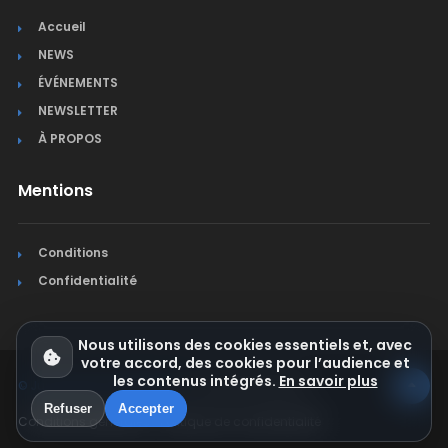
Accueil
NEWS
ÉVÉNEMENTS
NEWSLETTER
À PROPOS
Mentions
Conditions
Confidentialité
Nous utilisons des cookies essentiels et, avec
votre accord, des cookies pour l’audience et
les contenus intégrés.
En savoir plus
© Jura Synchro 2015-2026
. Tous droits réservés.
Refuser
Accepter
Conditions générales
Politique de confidentialité