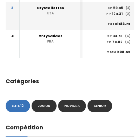
3
Crystallettes
59.45
SP
(3)
USA
124.31
FP
(2)
183.76
Total
4
Chrysalides
33.73
SP
(4)
FRA
74.82
FP
(4)
108.55
Total
Catégories
ELITE 12
JUNIOR
NOVICE A
SENIOR
Compétition