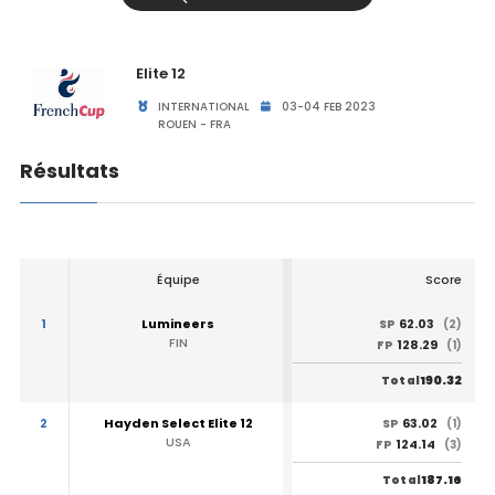
Elite 12
INTERNATIONAL
03-04 FEB 2023
ROUEN - FRA
Résultats
Équipe
Score
1
Lumineers
62.03
SP
(2)
FIN
128.29
FP
(1)
190.32
Total
2
Hayden Select Elite 12
63.02
SP
(1)
USA
124.14
FP
(3)
187.16
Total