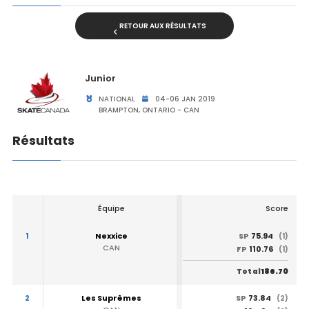
RETOUR AUX RÉSULTATS
Junior
NATIONAL
04-06 JAN 2019
BRAMPTON, ONTARIO - CAN
Résultats
Équipe
Score
1
Nexxice
75.94
SP
(1)
CAN
110.76
FP
(1)
186.70
Total
2
Les Suprêmes
73.84
SP
(2)