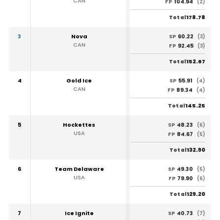
CAN
104.94
FP
(2)
178.78
Total
3
Nova
60.22
SP
(3)
CAN
92.45
FP
(3)
152.67
Total
4
Gold Ice
55.91
SP
(4)
CAN
89.34
FP
(4)
145.25
Total
5
Hockettes
48.23
SP
(6)
USA
84.67
FP
(5)
132.90
Total
6
Team Delaware
49.30
SP
(5)
USA
79.90
FP
(6)
129.20
Total
7
Ice Ignite
40.73
SP
(7)