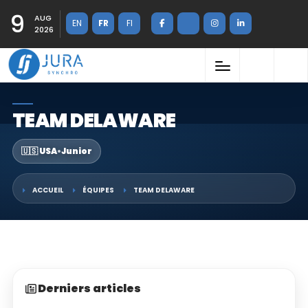
9
AUG
EN
FR
FI
2026
TEAM DELAWARE
🇺🇸 USA
•
Junior
ACCUEIL
ÉQUIPES
TEAM DELAWARE
Derniers articles