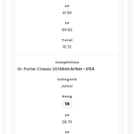
41.90
69.82
111.72
Dr. Porter Classic 2019
Ann Arbor • USA
Junior
10
28.70