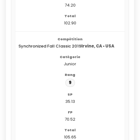
74.20
102.90
Synchronized Fall Classic 2019
Irvine, CA • USA
Junior
9
35.13
70.52
105.65