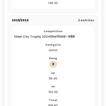
146.30
2023/2024
2 entrées
Steel City Trophy 2024
Sheffield • GBR
Junior
3
56.40
102.00
158.40