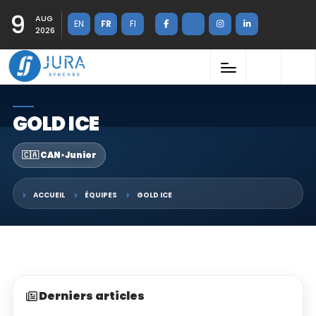
9
AUG
EN
FR
FI
2026
GOLD ICE
🇨🇦 CAN
•
Junior
ACCUEIL
ÉQUIPES
GOLD ICE
Derniers articles