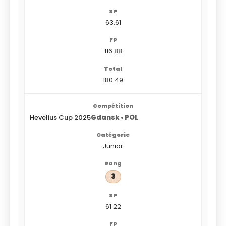
63.61
116.88
180.49
Hevelius Cup 2025
Gdansk • POL
Junior
3
61.22