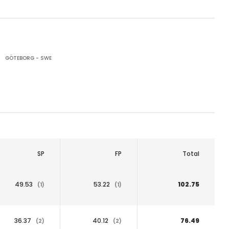
GÖTEBORG - SWE
SP
FP
Total
49.53
53.22
102.75
(1)
(1)
36.37
40.12
76.49
(2)
(2)