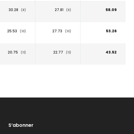
30.28
27.81
58.09
(8)
(9)
25.53
27.73
53.26
(10)
(10)
20.75
22.77
43.52
(11)
(11)
S’abonner