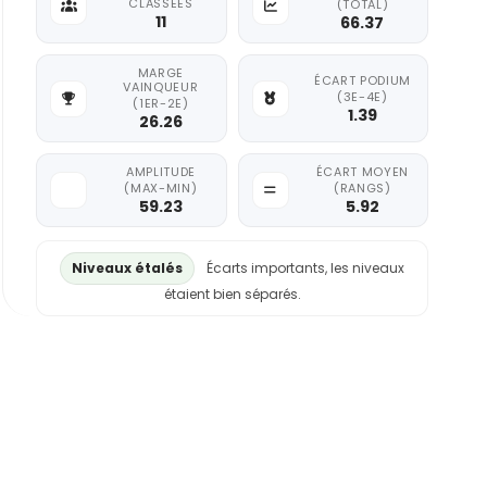
CLASSÉES
(TOTAL)
11
66.37
MARGE
ÉCART PODIUM
VAINQUEUR
(3E-4E)
(1ER-2E)
1.39
26.26
AMPLITUDE
ÉCART MOYEN
(MAX-MIN)
(RANGS)
59.23
5.92
Niveaux étalés
Écarts importants, les niveaux
étaient bien séparés.