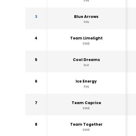
FIN
3
Blue Arrows
FIN
4
Team Limelight
SWE
5
Cool Dreams
SUI
6
Ice Energy
FIN
7
Team Caprice
SWE
8
Team Together
SWE