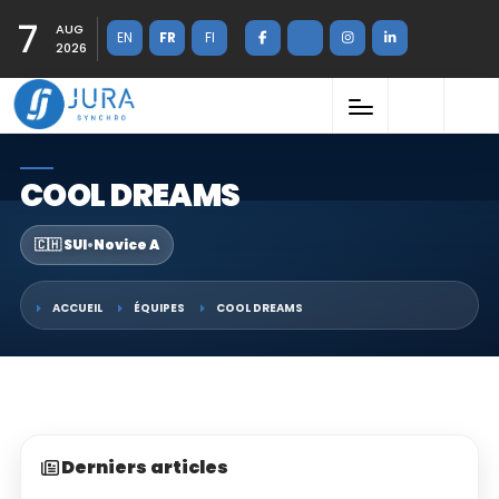
7
AUG
EN
FR
FI
2026
COOL DREAMS
🇨🇭 SUI
•
Novice A
ACCUEIL
ÉQUIPES
COOL DREAMS
Derniers articles