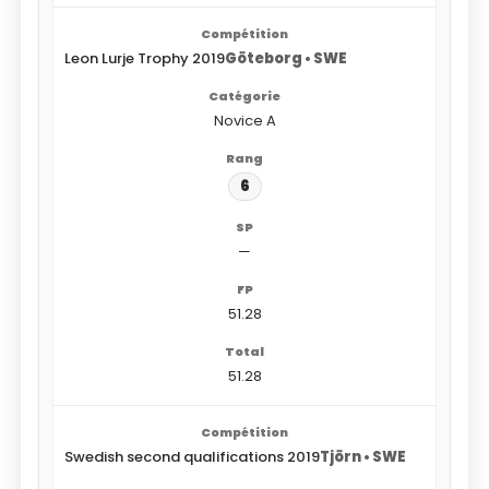
Leon Lurje Trophy 2019
Göteborg • SWE
Novice A
6
—
51.28
51.28
Swedish second qualifications 2019
Tjörn • SWE