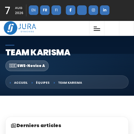
7
AUG
EN
FR
FI
2026
TEAM KARISMA
🇸🇪 SWE
•
Novice A
ACCUEIL
ÉQUIPES
TEAM KARISMA
Derniers articles