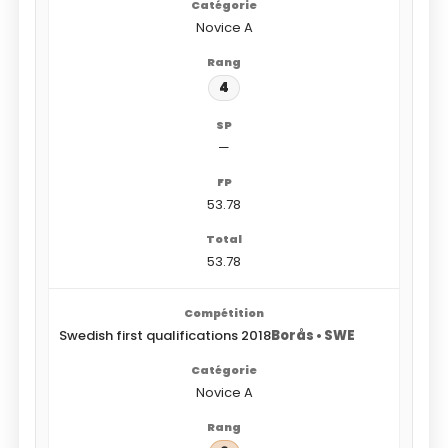
Novice A
4
—
53.78
53.78
Swedish first qualifications 2018
Borås • SWE
Novice A