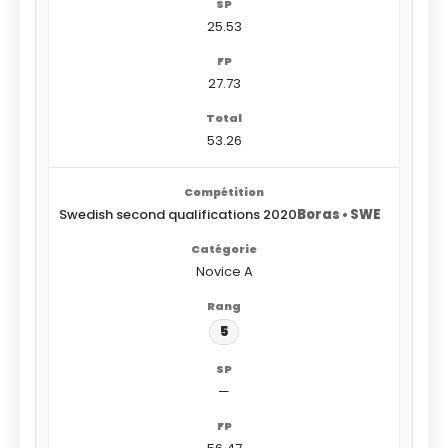
25.53
27.73
53.26
Swedish second qualifications 2020
Boras • SWE
Novice A
5
—