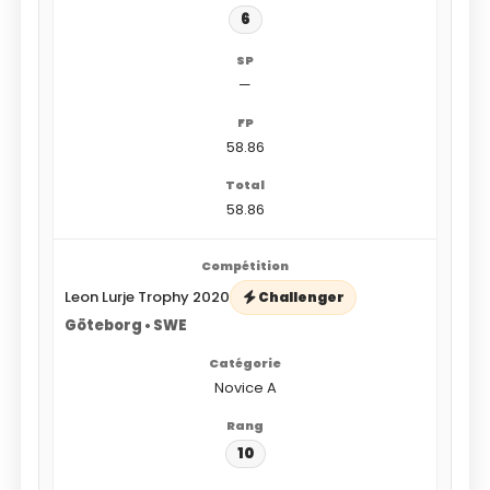
6
—
58.86
58.86
Leon Lurje Trophy 2020
Challenger
Göteborg • SWE
Novice A
10