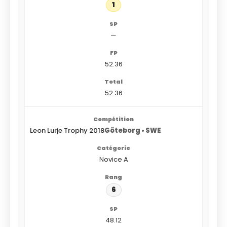
1
—
52.36
52.36
Leon Lurje Trophy 2018
Göteborg • SWE
Novice A
6
48.12