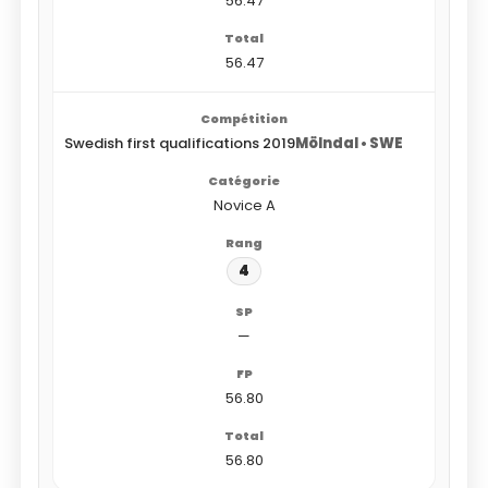
56.47
56.47
Swedish first qualifications 2019
Mölndal • SWE
Novice A
4
—
56.80
56.80