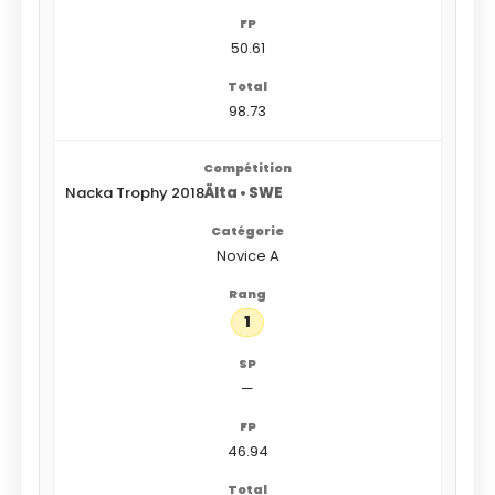
50.61
98.73
Nacka Trophy 2018
Älta • SWE
Novice A
1
—
46.94