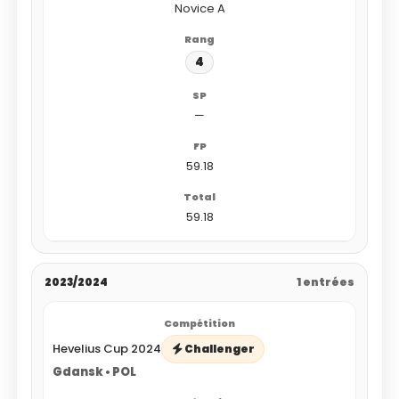
Novice A
4
—
59.18
59.18
2023/2024
1 entrées
Hevelius Cup 2024
Challenger
Gdansk • POL