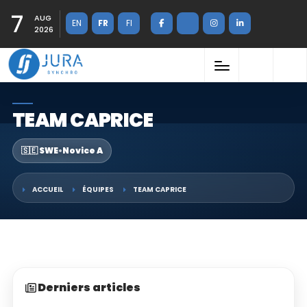
7
AUG
EN
FR
FI
2026
TEAM CAPRICE
🇸🇪 SWE
•
Novice A
ACCUEIL
ÉQUIPES
TEAM CAPRICE
Derniers articles