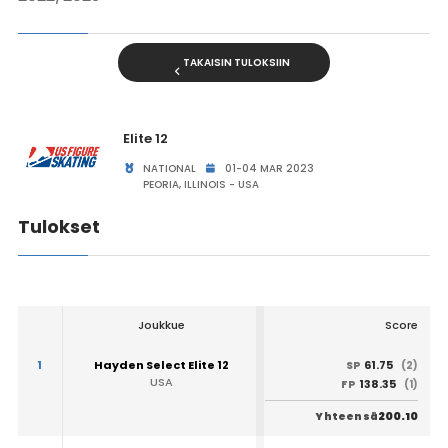
TAKAISIN TULOKSIIN
Elite 12
NATIONAL
01-04 MAR 2023
PEORIA, ILLINOIS - USA
Tulokset
Joukkue
Score
1
Hayden Select Elite 12
61.75
SP
(2)
USA
138.35
FP
(1)
200.10
Yhteensä