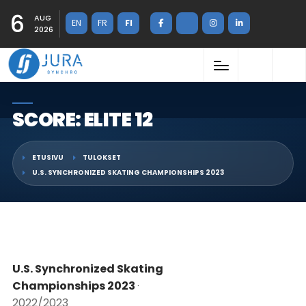
6
AUG
EN
FR
FI
2026
SCORE: ELITE 12
ETUSIVU
TULOKSET
U.S. SYNCHRONIZED SKATING CHAMPIONSHIPS 2023
U.S. Synchronized Skating
Championships 2023
·
2022/2023