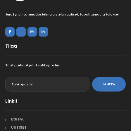
JuraSynchro: muodostelmaluistelun uutiset, tapahtumat ja tulokset.
Tilaa
Saat parhaat jutut sähköpostiisi.
<
LÄHETÄ
Linkit
Etusivu
UUTISET