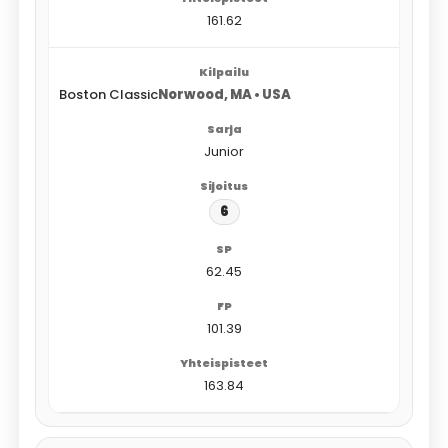
161.62
Boston Classic
Norwood, MA • USA
Junior
6
62.45
101.39
163.84