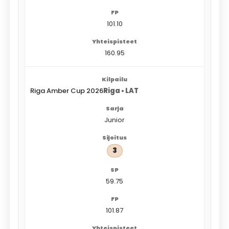
101.10
160.95
Riga Amber Cup 2026
Riga • LAT
Junior
3
59.75
101.87