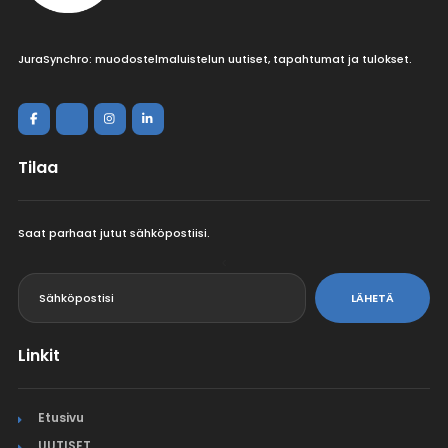
JuraSynchro: muodostelmaluistelun uutiset, tapahtumat ja tulokset.
Tilaa
Saat parhaat jutut sähköpostiisi.
<
LÄHETÄ
Linkit
Etusivu
UUTISET