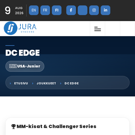
9
AUG
EN
FR
FI
2026
DC EDGE
🇺🇸 USA
•
Junior
ETUSIVU
JOUKKUEET
DC EDGE
MM-kisat & Challenger Series