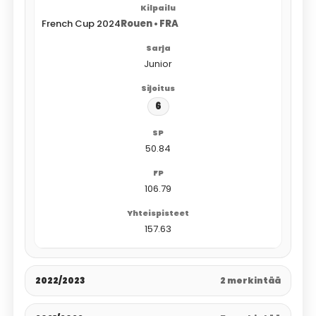
French Cup 2024
Rouen • FRA
Junior
6
50.84
106.79
157.63
2022/2023
2 merkintää