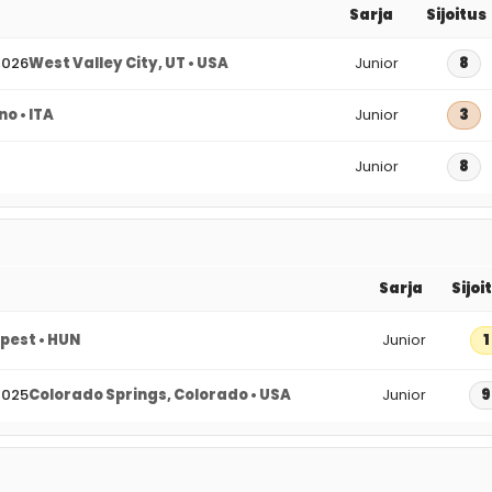
Sarja
Sijoitus
2026
West Valley City, UT • USA
Junior
8
o • ITA
Junior
3
Junior
8
Sarja
Sijoi
pest • HUN
Junior
1
2025
Colorado Springs, Colorado • USA
Junior
9