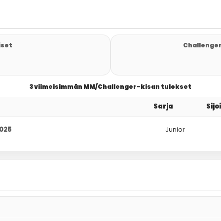
iset
Challenger
3 viimeisimmän MM/Challenger-kisan tulokset
Sarja
Sijo
025
Junior