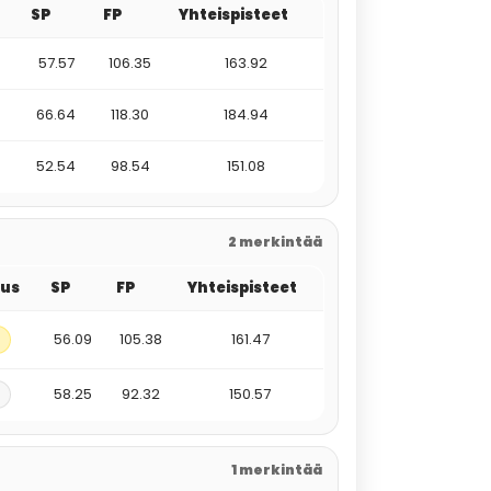
SP
FP
Yhteispisteet
57.57
106.35
163.92
66.64
118.30
184.94
52.54
98.54
151.08
2 merkintää
tus
SP
FP
Yhteispisteet
56.09
105.38
161.47
58.25
92.32
150.57
1 merkintää