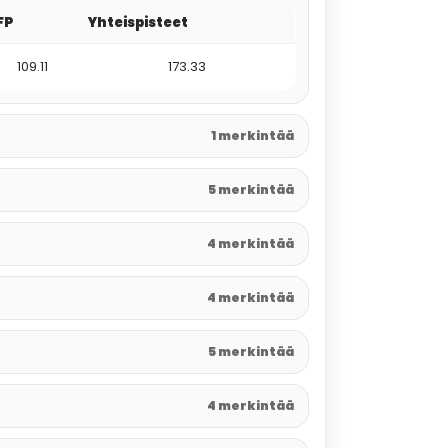
FP
Yhteispisteet
109.11
173.33
1 merkintää
5 merkintää
4 merkintää
4 merkintää
5 merkintää
4 merkintää