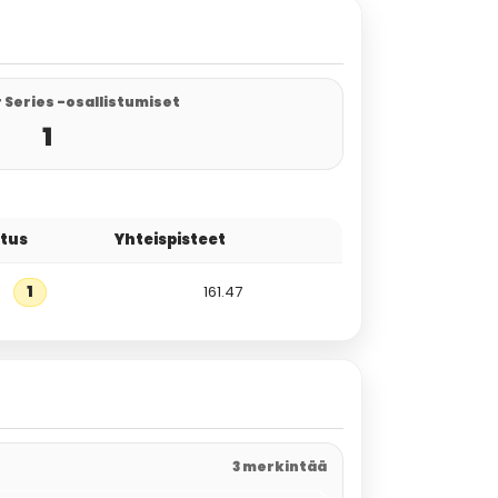
 Series -osallistumiset
1
itus
Yhteispisteet
1
161.47
3 merkintää