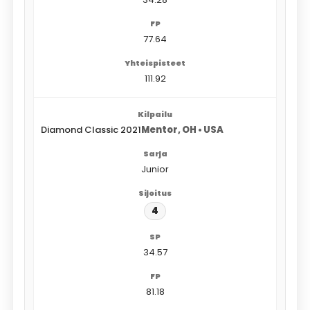
77.64
111.92
Diamond Classic 2021
Mentor, OH • USA
Junior
4
34.57
81.18