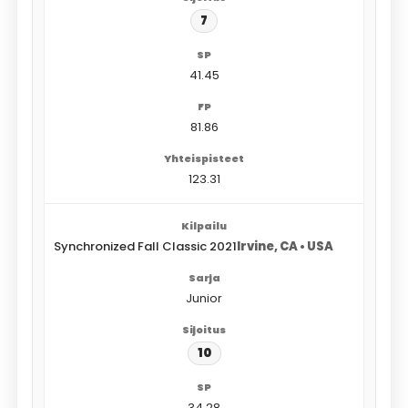
7
41.45
81.86
123.31
Synchronized Fall Classic 2021
Irvine, CA • USA
Junior
10
34.28