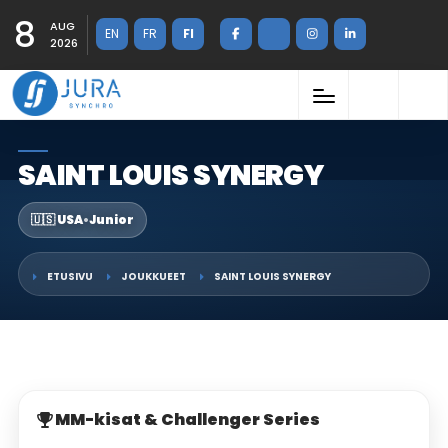
8
AUG
EN
FR
FI
2026
SAINT LOUIS SYNERGY
🇺🇸 USA
•
Junior
ETUSIVU
JOUKKUEET
SAINT LOUIS SYNERGY
MM-kisat & Challenger Series