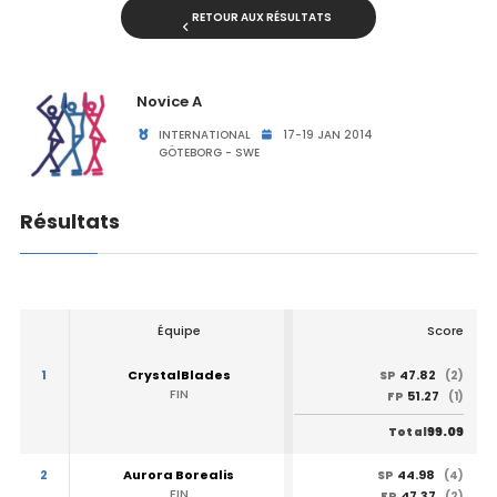
RETOUR AUX RÉSULTATS
Novice A
INTERNATIONAL
17-19 JAN 2014
GÖTEBORG - SWE
Résultats
Équipe
Score
1
CrystalBlades
47.82
SP
(2)
FIN
51.27
FP
(1)
99.09
Total
2
Aurora Borealis
44.98
SP
(4)
FIN
47.37
FP
(2)