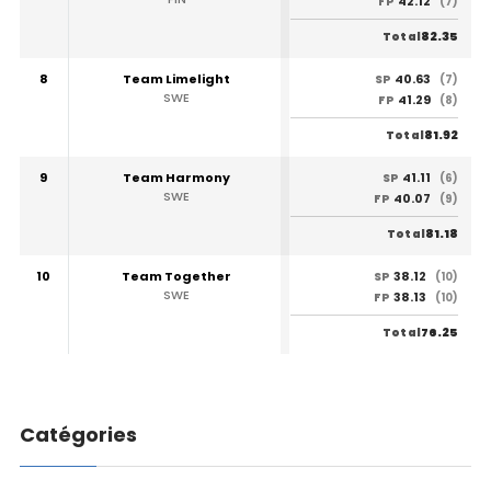
42.12
FP
(7)
82.35
Total
8
Team Limelight
40.63
SP
(7)
SWE
41.29
FP
(8)
81.92
Total
9
Team Harmony
41.11
SP
(6)
SWE
40.07
FP
(9)
81.18
Total
10
Team Together
38.12
SP
(10)
SWE
38.13
FP
(10)
76.25
Total
Catégories