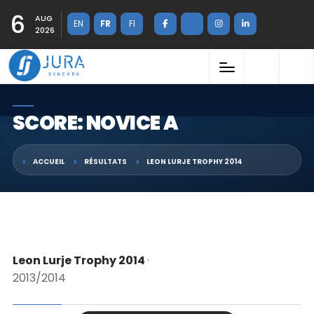
6
AUG
EN
FR
FI
2026
SCORE: NOVICE A
ACCUEIL
RÉSULTATS
LEON LURJE TROPHY 2014
Leon Lurje Trophy 2014
·
2013/2014