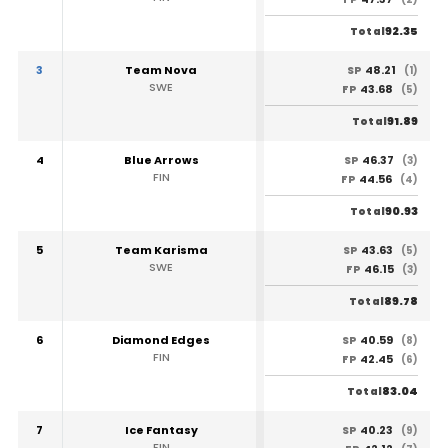
92.35
Total
3
Team Nova
48.21
SP
(1)
SWE
43.68
FP
(5)
91.89
Total
4
Blue Arrows
46.37
SP
(3)
FIN
44.56
FP
(4)
90.93
Total
5
Team Karisma
43.63
SP
(5)
SWE
46.15
FP
(3)
89.78
Total
6
Diamond Edges
40.59
SP
(8)
FIN
42.45
FP
(6)
83.04
Total
7
Ice Fantasy
40.23
SP
(9)
FIN