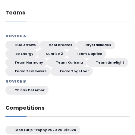
Teams
NOVICE A
Blue Arrows
Cool Dreams
CrystalBlades
Ice Energy
Sunrise 2
Team Caprice
Team Harmony
Team Karisma
Team Limelight
Team Seaflowers
Team Together
NOVICE B
Chicas Del Amor
Competitions
Leon Lurje Trophy 2020 2019/2020