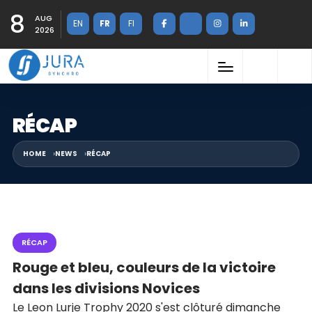
8
AUG
EN
FR
FI
2026
RÉCAP
HOME
NEWS
RÉCAP
RÉCAP
Rouge et bleu, couleurs de la victoire
dans les divisions Novices
Le Leon Lurje Trophy 2020 s'est clôturé dimanche