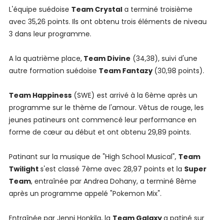
L'équipe suédoise
Team Crystal
a terminé troisième
avec 35,26 points. Ils ont obtenu trois éléments de niveau
3 dans leur programme.
A la quatrième place,
Team Divine
(34,38), suivi d'une
autre formation suédoise
Team Fantazy
(30,98 points).
Team Happiness
(SWE) est arrivé à la 6ème après un
programme sur le thème de l'amour. Vêtus de rouge, les
jeunes patineurs ont commencé leur performance en
forme de cœur au début et ont obtenu 29,89 points.
Patinant sur la musique de "High School Musical",
Team
Twilight
s'est classé 7ème avec 28,97 points et la
Super
Team
, entraînée par Andrea Dohany, a terminé 8ème
après un programme appelé "Pokemon Mix".
Entraînée par Jenni Honkila, la
Team Galaxy
a patiné sur