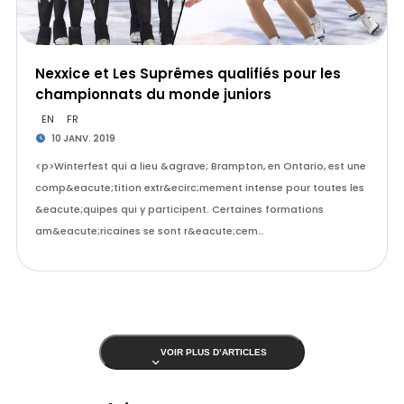
Nexxice et Les Suprêmes qualifiés pour les
championnats du monde juniors
EN
FR
10 JANV. 2019
<p>Winterfest qui a lieu &agrave; Brampton, en Ontario, est une
comp&eacute;tition extr&ecirc;mement intense pour toutes les
&eacute;quipes qui y participent. Certaines formations
am&eacute;ricaines se sont r&eacute;cem…
VOIR PLUS D’ARTICLES