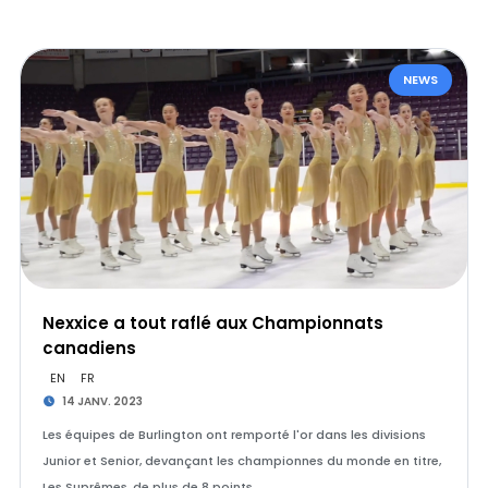
NEWS
Nexxice a tout raflé aux Championnats
canadiens
EN
FR
14 JANV. 2023
Les équipes de Burlington ont remporté l'or dans les divisions
Junior et Senior, devançant les championnes du monde en titre,
Les Suprêmes, de plus de 8 points.