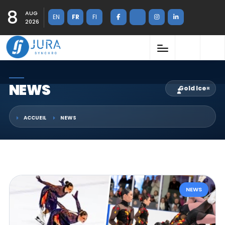
8
AUG
EN
FR
FI
2026
NEWS
Gold Ice
×
ACCUEIL
NEWS
NEWS