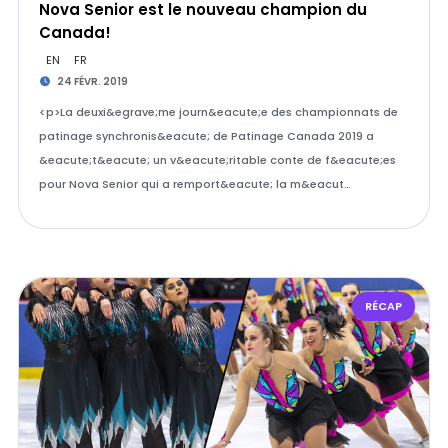
Nova Senior est le nouveau champion du
Canada!
EN
FR
24 FÉVR. 2019
<p>La deuxi&egrave;me journ&eacute;e des championnats de
patinage synchronis&eacute; de Patinage Canada 2019 a
&eacute;t&eacute; un v&eacute;ritable conte de f&eacute;es
pour Nova Senior qui a remport&eacute; la m&eacut…
RÉCAP