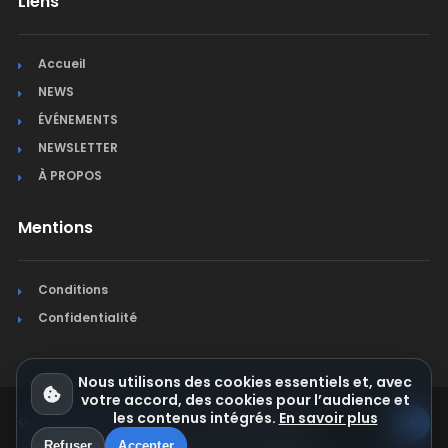
Liens
Accueil
NEWS
ÉVÉNEMENTS
NEWSLETTER
À PROPOS
Mentions
Conditions
Confidentialité
Nous utilisons des cookies essentiels et, avec
votre accord, des cookies pour l’audience et
les contenus intégrés.
En savoir plus
© Jura Synchro 2015-2026
. Tous droits réservés.
Refuser
Accepter