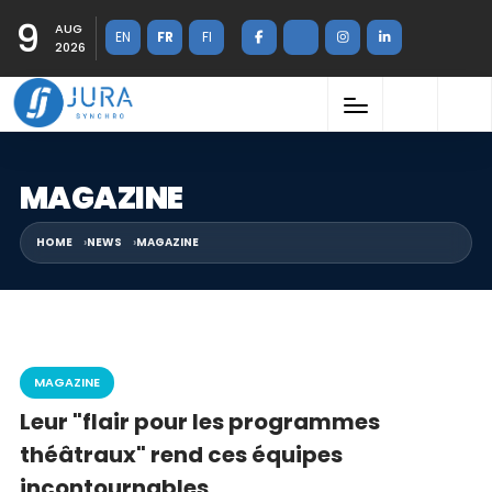
9
AUG
EN
FR
FI
2026
MAGAZINE
HOME
NEWS
MAGAZINE
MAGAZINE
Leur "flair pour les programmes
théâtraux" rend ces équipes
incontournables