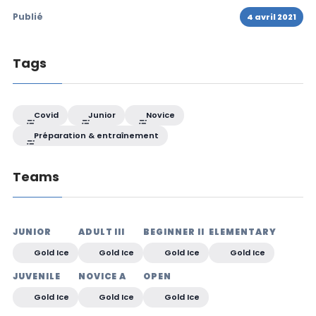
Publié
4 avril 2021
Tags
Covid
Junior
Novice
Préparation & entraînement
Teams
JUNIOR
ADULT III
BEGINNER II
ELEMENTARY
Gold Ice
Gold Ice
Gold Ice
Gold Ice
JUVENILE
NOVICE A
OPEN
Gold Ice
Gold Ice
Gold Ice