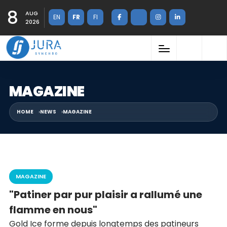
8
AUG
EN
FR
FI
2026
MAGAZINE
HOME
NEWS
MAGAZINE
MAGAZINE
"Patiner par pur plaisir a rallumé une
flamme en nous"
Gold Ice forme depuis longtemps des patineurs