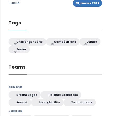
Publié
23 janvier 2022
Tags
Challenger Série
Compétitions
Junior
Senior
Teams
SENIOR
Dream Edges
Helsinki Rockettes
Junost
Starlight Elite
Team Unique
JUNIOR