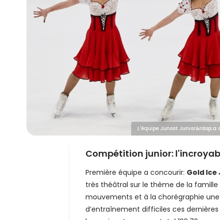
L'équipe Junost Junior&nbsp;a 
Compétition junior: l'incroyab
Première équipe a concourir:
Gold Ice
très théâtral sur le thème de la famil
mouvements et à la chorégraphie une 
d’entraînement difficiles ces dernière