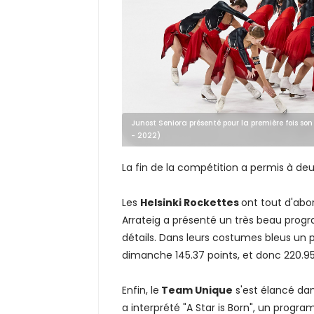
Junost Seniora présenté pour la première fois s
- 2022)
La fin de la compétition a permis à de
Les
Helsinki Rockettes
ont tout d'abo
Arrateig a présenté un très beau pro
détails. Dans leurs costumes bleus un p
dimanche 145.37 points, et donc 220.95
Enfin, le
Team Unique
s'est élancé dan
a interprété "A Star is Born", un prog