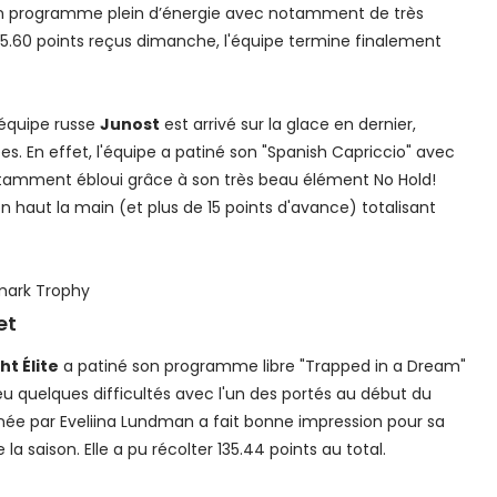
é un programme plein d’énergie avec notamment de très
115.60 points reçus dimanche, l'équipe termine finalement
'équipe russe
Junost
est arrivé sur la glace en dernier,
es. En effet, l'équipe a patiné son "Spanish Capriccio" avec
notamment ébloui grâce à son très beau élément No Hold!
 haut la main (et plus de 15 points d'avance) totalisant
mark Trophy
et
ht Élite
a patiné son programme libre "Trapped in a Dream"
eu quelques difficultés avec l'un des portés au début du
née par Eveliina Lundman a fait bonne impression pour sa
a saison. Elle a pu récolter 135.44 points au total.