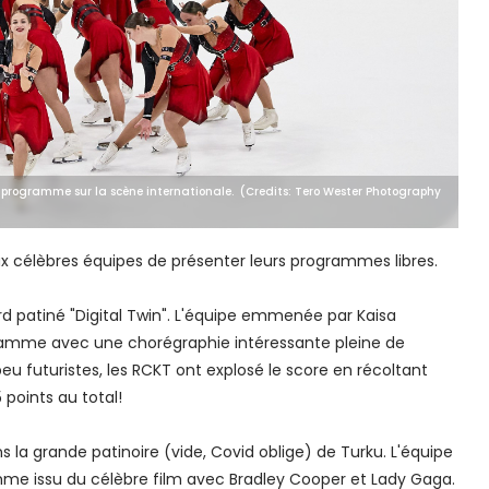
on programme sur la scène internationale. (Credits: Tero Wester Photography
ux célèbres équipes de présenter leurs programmes libres.
rd patiné "Digital Twin". L'équipe emmenée par Kaisa
gramme avec une chorégraphie intéressante pleine de
eu futuristes, les RCKT ont explosé le score en récoltant
 points au total!
s la grande patinoire (vide, Covid oblige) de Turku. L'équipe
ramme issu du célèbre film avec Bradley Cooper et Lady Gaga.