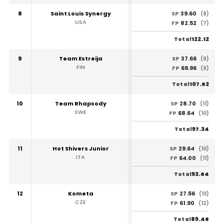
8
Saint Louis Synergy
39.60
SP
(8)
USA
82.52
FP
(7)
122.12
Total
9
Team Estreija
37.66
SP
(9)
FIN
69.96
FP
(9)
107.62
Total
10
Team Rhapsody
28.70
SP
(11)
SWE
68.64
FP
(10)
97.34
Total
11
Hot Shivers Junior
29.64
SP
(10)
ITA
64.00
FP
(11)
93.64
Total
12
Kometa
27.56
SP
(13)
CZE
61.90
FP
(12)
89.46
Total