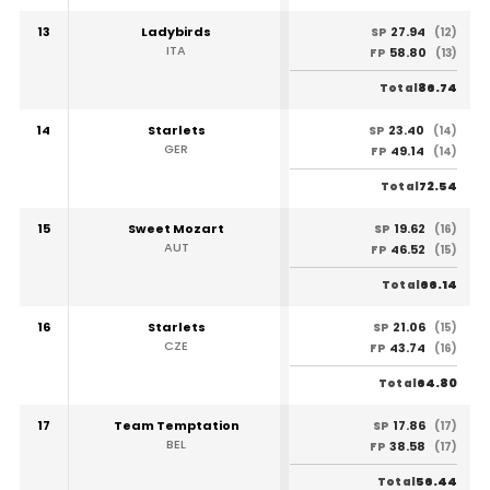
13
Ladybirds
27.94
SP
(12)
ITA
58.80
FP
(13)
86.74
Total
14
Starlets
23.40
SP
(14)
GER
49.14
FP
(14)
72.54
Total
15
Sweet Mozart
19.62
SP
(16)
AUT
46.52
FP
(15)
66.14
Total
16
Starlets
21.06
SP
(15)
CZE
43.74
FP
(16)
64.80
Total
17
Team Temptation
17.86
SP
(17)
BEL
38.58
FP
(17)
56.44
Total