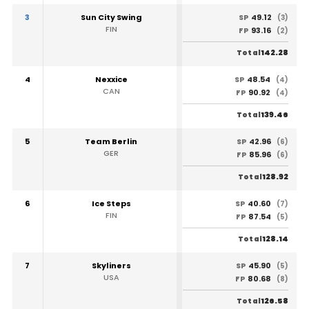
3
Sun City Swing
49.12
SP
(3)
FIN
93.16
FP
(2)
142.28
Total
4
Nexxice
48.54
SP
(4)
CAN
90.92
FP
(4)
139.46
Total
5
Team Berlin
42.96
SP
(6)
GER
85.96
FP
(6)
128.92
Total
6
Ice Steps
40.60
SP
(7)
FIN
87.54
FP
(5)
128.14
Total
7
Skyliners
45.90
SP
(5)
USA
80.68
FP
(8)
126.58
Total