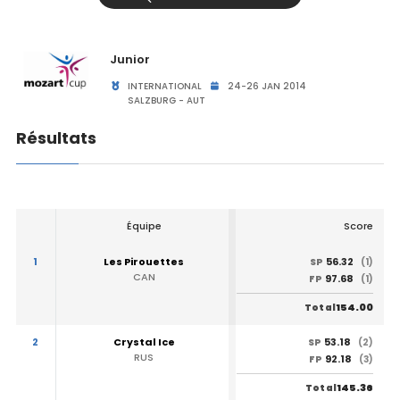
Junior
INTERNATIONAL
24-26 JAN 2014
SALZBURG - AUT
Résultats
Équipe
Score
1
Les Pirouettes
56.32
SP
(1)
CAN
97.68
FP
(1)
154.00
Total
2
Crystal Ice
53.18
SP
(2)
RUS
92.18
FP
(3)
145.36
Total