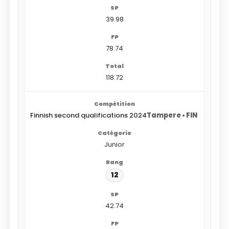
39.98
78.74
118.72
Finnish second qualifications 2024
Tampere • FIN
Junior
12
42.74