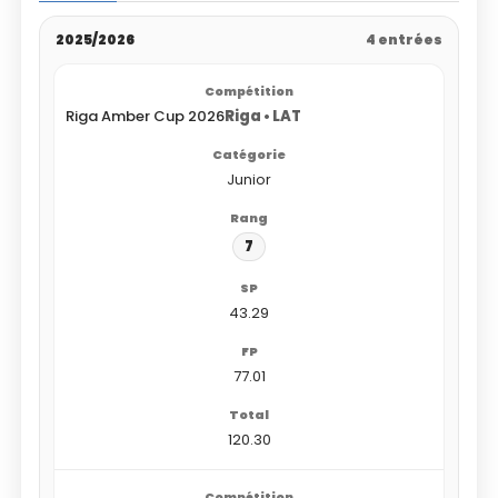
2025/2026
4 entrées
Riga Amber Cup 2026
Riga • LAT
Junior
7
43.29
77.01
120.30