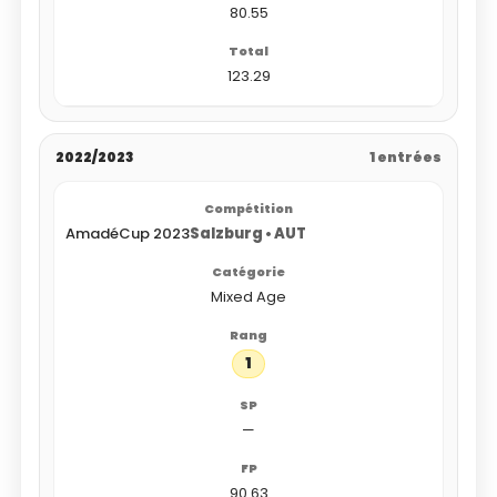
80.55
123.29
2022/2023
1 entrées
AmadéCup 2023
Salzburg • AUT
Mixed Age
1
—
90.63