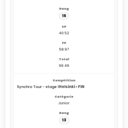
15
40.52
58.97
99.49
Synchro Tour - stage 1
Helsinki • FIN
Junior
13