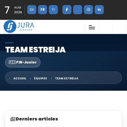
7
AUG
EN
FR
FI
2026
TEAM ESTREIJA
🇫🇮 FIN
•
Junior
ACCUEIL
ÉQUIPES
TEAM ESTREIJA
Derniers articles