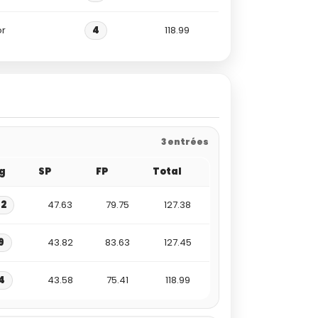
or
4
118.99
3 entrées
g
SP
FP
Total
12
47.63
79.75
127.38
9
43.82
83.63
127.45
4
43.58
75.41
118.99