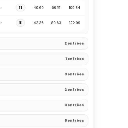
r
11
40.69
69.15
109.84
r
8
42.36
80.63
122.99
2 entrées
1 entrées
3 entrées
2 entrées
3 entrées
5 entrées