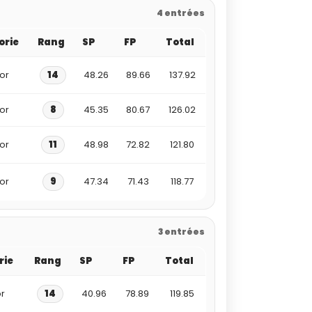
4 entrées
orie
Rang
SP
FP
Total
or
14
48.26
89.66
137.92
or
8
45.35
80.67
126.02
or
11
48.98
72.82
121.80
or
9
47.34
71.43
118.77
3 entrées
rie
Rang
SP
FP
Total
r
14
40.96
78.89
119.85