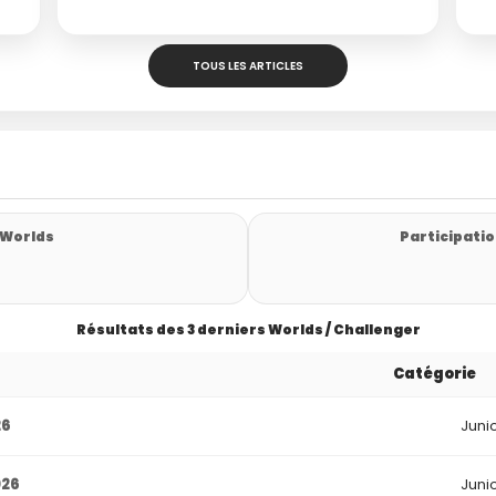
TOUS LES ARTICLES
 Worlds
Participatio
Résultats des 3 derniers Worlds / Challenger
Catégorie
26
Juni
026
Juni