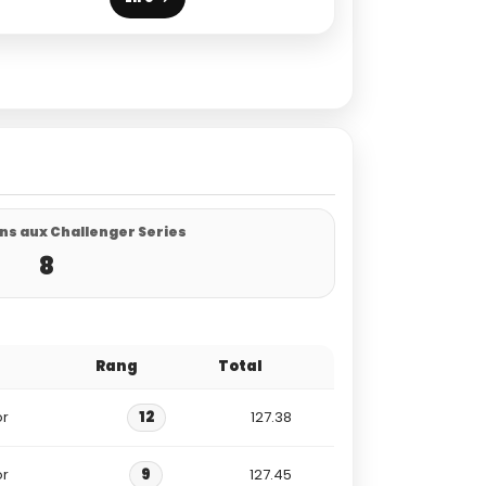
ns aux Challenger Series
8
Rang
Total
or
12
127.38
or
9
127.45