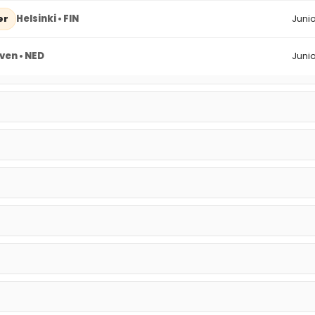
Helsinki • FIN
Junio
er
ven • NED
Junio