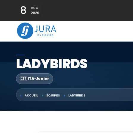
8
AUG
2026
LADYBIRDS
🇮🇹 ITA
•
Junior
ACCUEIL
ÉQUIPES
LADYBIRDS