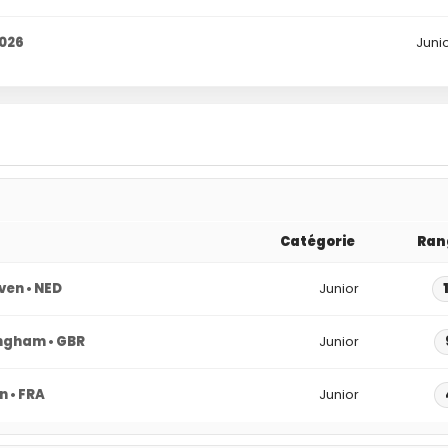
026
Juni
Catégorie
Ran
ven • NED
Junior
ngham • GBR
Junior
n • FRA
Junior