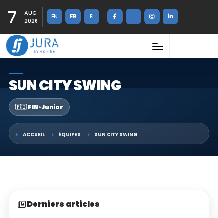
7
AUG
EN
FR
FI
2026
SUN CITY SWING
🇫🇮 FIN
•
Junior
ACCUEIL
ÉQUIPES
SUN CITY SWING
Derniers articles