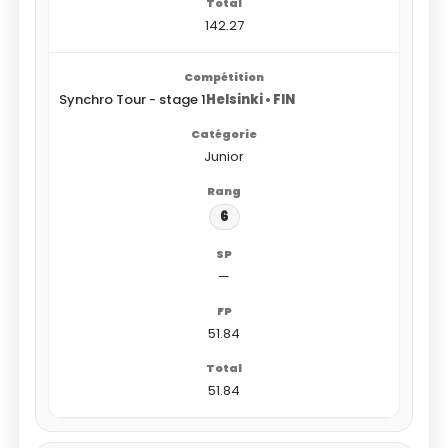
142.27
Synchro Tour - stage 1
Helsinki • FIN
Junior
6
—
51.84
51.84