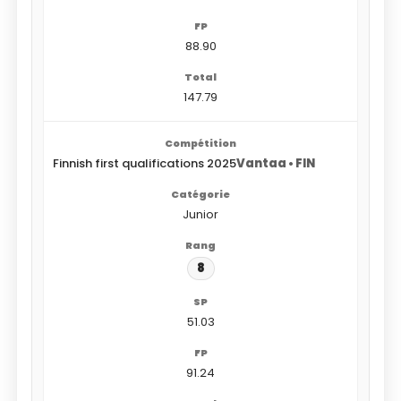
88.90
147.79
Finnish first qualifications 2025
Vantaa • FIN
Junior
8
51.03
91.24