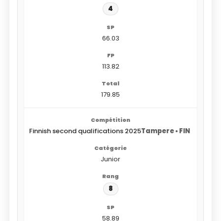
4
66.03
113.82
179.85
Finnish second qualifications 2025
Tampere • FIN
Junior
8
58.89