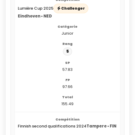
Lumière Cup 2025
Challenger
Eindhoven • NED
Junior
5
57.83
97.66
155.49
Finnish second qualifications 2024
Tampere • FIN