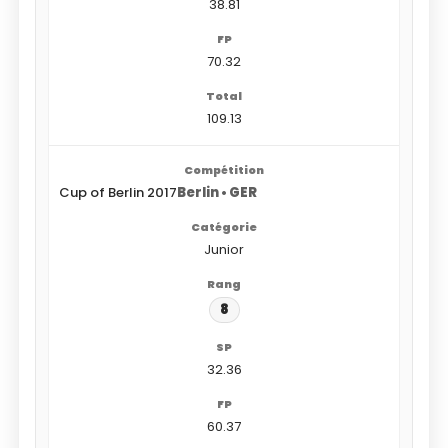
38.81
70.32
109.13
Cup of Berlin 2017
Berlin • GER
Junior
8
32.36
60.37