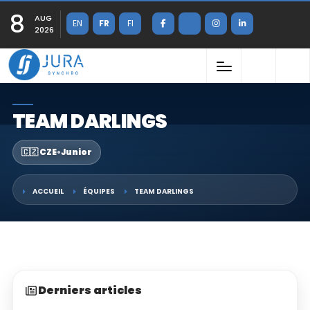
8
AUG
EN
FR
FI
2026
TEAM DARLINGS
🇨🇿 CZE
•
Junior
ACCUEIL
ÉQUIPES
TEAM DARLINGS
Derniers articles