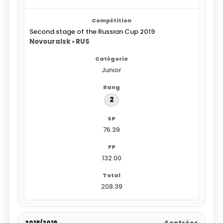
Second stage of the Russian Cup 2019
Novouralsk • RUS
Junior
2
76.39
132.00
208.39
2018/2019
4 entrées