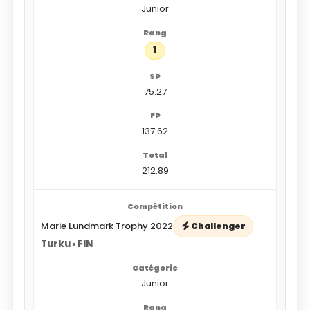
Junior
1
75.27
137.62
212.89
Marie Lundmark Trophy 2022
Challenger
Turku • FIN
Junior