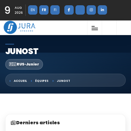
9
AUG
EN
FR
FI
2026
JUNOST
🇷🇺 RUS
•
Junior
ACCUEIL
ÉQUIPES
JUNOST
Derniers articles