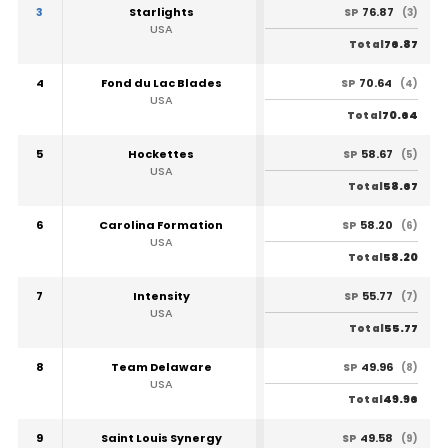
3
Starlights
76.87
SP
(3)
USA
76.87
Total
4
Fond du Lac Blades
70.64
SP
(4)
USA
70.64
Total
5
Hockettes
58.67
SP
(5)
USA
58.67
Total
6
Carolina Formation
58.20
SP
(6)
USA
58.20
Total
7
Intensity
55.77
SP
(7)
USA
55.77
Total
8
Team Delaware
49.96
SP
(8)
USA
49.96
Total
9
Saint Louis Synergy
49.58
SP
(9)