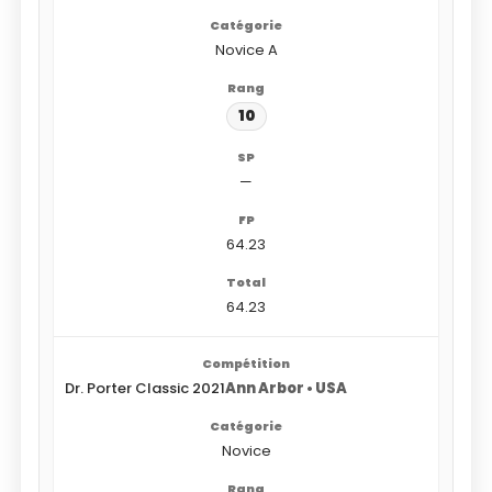
Novice A
10
—
64.23
64.23
Dr. Porter Classic 2021
Ann Arbor • USA
Novice