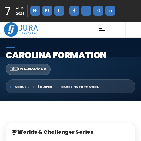
7
AUG
EN
FR
FI
2026
CAROLINA FORMATION
🇺🇸 USA
•
Novice A
ACCUEIL
ÉQUIPES
CAROLINA FORMATION
Worlds & Challenger Series