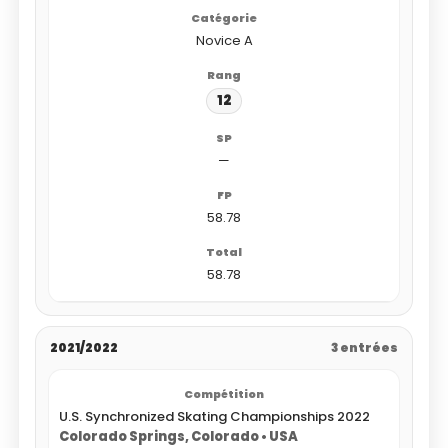
Novice A
12
—
58.78
58.78
2021/2022
3 entrées
U.S. Synchronized Skating Championships 2022
Colorado Springs, Colorado • USA