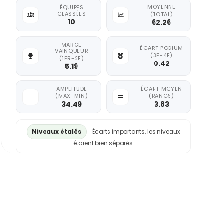
MOYENNE
ÉQUIPES
CLASSÉES
(TOTAL)
10
62.26
MARGE
ÉCART PODIUM
VAINQUEUR
(3E-4E)
(1ER-2E)
0.42
5.19
AMPLITUDE
ÉCART MOYEN
(MAX-MIN)
(RANGS)
34.49
3.83
Niveaux étalés
Écarts importants, les niveaux
étaient bien séparés.