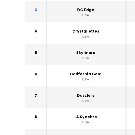
3
DC Edge
USA
4
Crystallettes
USA
5
Skyliners
USA
6
California Gold
USA
7
Dazzlers
USA
8
LA Synchro
USA