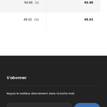
50.65
50.65
(9)
45.02
45.02
(10)
S’abonner
Reçois le meilleur directement dans ta boîte mail.
<