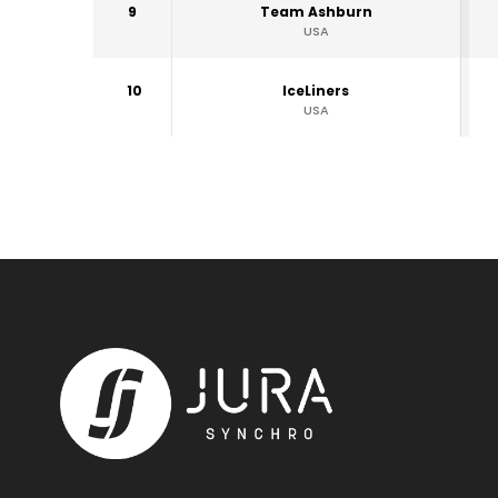
9
Team Ashburn
USA
10
IceLiners
USA