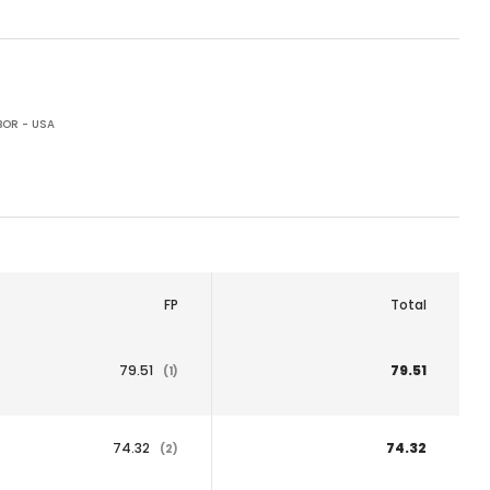
OR - USA
FP
Total
79.51
79.51
(1)
74.32
74.32
(2)