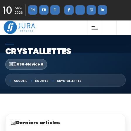
10
AUG
EN
FR
FI
2026
CRYSTALLETTES
🇺🇸 USA
•
Novice A
ACCUEIL
ÉQUIPES
CRYSTALLETTES
Derniers articles