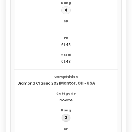
4
—
61.48
61.48
Diamond Classic 2021
Mentor, OH • USA
Novice
2