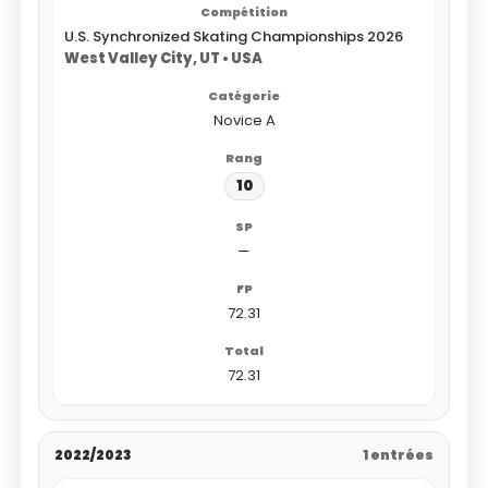
U.S. Synchronized Skating Championships 2026
West Valley City, UT • USA
Novice A
10
—
72.31
72.31
2022/2023
1 entrées