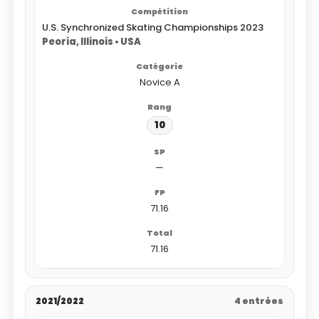
U.S. Synchronized Skating Championships 2023
Peoria, Illinois • USA
Novice A
10
—
71.16
71.16
2021/2022
4 entrées