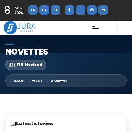
8
AUG
EN
FR
FI
2026
NOVETTES
🇫🇮 FIN
•
Novice A
HOME
TEAMS
NOVETTES
Latest stories