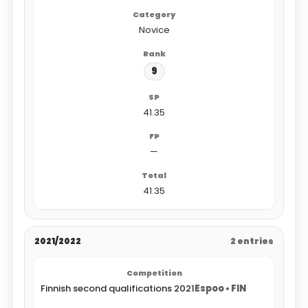
Novice
9
41.35
—
41.35
2021/2022
2 entries
Finnish second qualifications 2021
Espoo • FIN