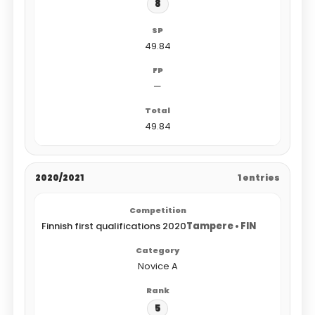
8
49.84
—
49.84
2020/2021
1 entries
Finnish first qualifications 2020
Tampere • FIN
Novice A
5