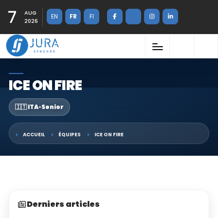
7
AUG
EN
FR
FI
2026
ICE ON FIRE
🇮🇹 ITA
•
Senior
ACCUEIL
ÉQUIPES
ICE ON FIRE
Derniers articles