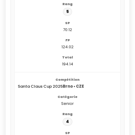
5
70.12
124.02
194.14
Santa Claus Cup 2025
Brno • CZE
Senior
4