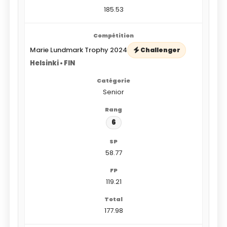
185.53
Marie Lundmark Trophy 2024
Challenger
Helsinki • FIN
Senior
6
58.77
119.21
177.98