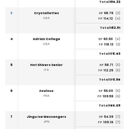
196.32
Total
3
Crystallettes
68.79
SP
(2)
USA
114.12
FP
(4)
182.91
Total
4
Adrian College
60.50
SP
(4)
USA
118.13
FP
(3)
178.63
Total
5
Hot Shivers Senior
58.71
SP
(5)
ITA
112.25
FP
(5)
170.96
Total
6
Zoulous
56.00
SP
(6)
FRA
109.59
FP
(6)
165.59
Total
7
Jingu Ice Messengers
54.39
SP
(7)
JPN
105.16
FP
(7)