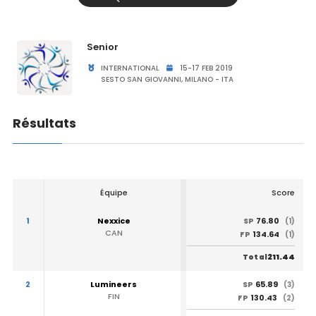
Senior
INTERNATIONAL
15-17 FEB 2019
SESTO SAN GIOVANNI, MILANO - ITA
Résultats
Équipe
Score
1
Nexxice
76.80
SP
(1)
CAN
134.64
FP
(1)
211.44
Total
2
Lumineers
65.89
SP
(3)
FIN
130.43
FP
(2)