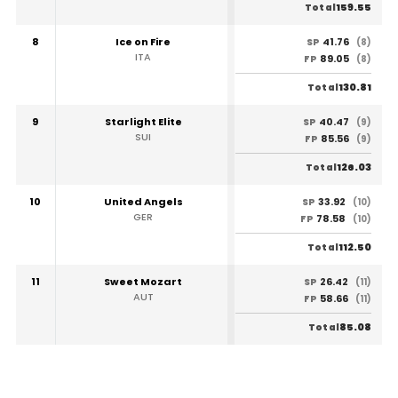
159.55
Total
8
Ice on Fire
41.76
SP
(8)
ITA
89.05
FP
(8)
130.81
Total
9
Starlight Elite
40.47
SP
(9)
SUI
85.56
FP
(9)
126.03
Total
10
United Angels
33.92
SP
(10)
GER
78.58
FP
(10)
112.50
Total
11
Sweet Mozart
26.42
SP
(11)
AUT
58.66
FP
(11)
85.08
Total