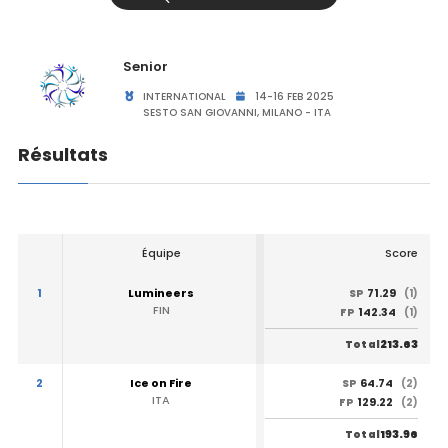
Senior
INTERNATIONAL
14-16 FEB 2025
SESTO SAN GIOVANNI, MILANO - ITA
Résultats
Équipe
Score
1
Lumineers
71.29
SP
(1)
FIN
142.34
FP
(1)
213.63
Total
2
Ice on Fire
64.74
SP
(2)
ITA
129.22
FP
(2)
193.96
Total