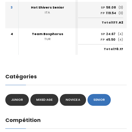
3
Hot Shivers Senior
58.08
SP
(3)
ITA
119.54
FP
(3)
177.62
Total
4
Team Bosphorus
24.67
SP
(4)
TUR
45.50
FP
(4)
70.17
Total
Catégories
JUNIOR
MIXED AGE
NOVICE A
SENIOR
Compétition