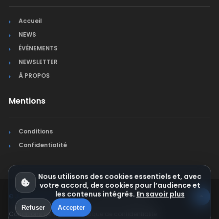
Accueil
NEWS
ÉVÉNEMENTS
NEWSLETTER
À PROPOS
Mentions
Conditions
Confidentialité
Nous utilisons des cookies essentiels et, avec
votre accord, des cookies pour l’audience et
les contenus intégrés.
En savoir plus
© Jura Synchro 2015-2026
. Tous droits réservés.
Refuser
Accepter
Conditions générales
Politique de confidentialité