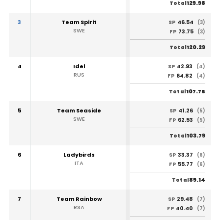
129.98
Total
3
Team Spirit
46.54
SP
(3)
SWE
73.75
FP
(3)
120.29
Total
4
Idel
42.93
SP
(4)
RUS
64.82
FP
(4)
107.75
Total
5
Team Seaside
41.26
SP
(5)
SWE
62.53
FP
(5)
103.79
Total
6
Ladybirds
33.37
SP
(6)
ITA
55.77
FP
(6)
89.14
Total
7
Team Rainbow
29.48
SP
(7)
RSA
40.40
FP
(7)