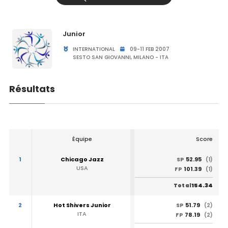
Junior
INTERNATIONAL
09-11 FEB 2007
SESTO SAN GIOVANNI, MILANO - ITA
Résultats
Équipe
Score
1
Chicago Jazz
52.95
SP
(1)
USA
101.39
FP
(1)
154.34
Total
2
Hot Shivers Junior
51.79
SP
(2)
ITA
78.19
FP
(2)