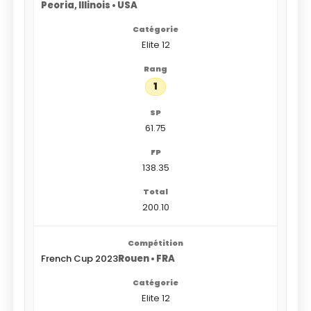
Peoria, Illinois • USA
Elite 12
1
61.75
138.35
200.10
French Cup 2023
Rouen • FRA
Elite 12