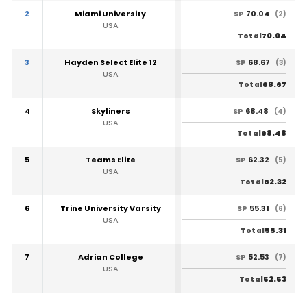
2
Miami University
70.04
SP
(2)
USA
70.04
Total
3
Hayden Select Elite 12
68.67
SP
(3)
USA
68.67
Total
4
Skyliners
68.48
SP
(4)
USA
68.48
Total
5
Teams Elite
62.32
SP
(5)
USA
62.32
Total
6
Trine University Varsity
55.31
SP
(6)
USA
55.31
Total
7
Adrian College
52.53
SP
(7)
USA
52.53
Total