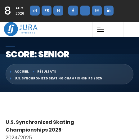
8
AUG
EN
FR
FI
2026
SCORE: SENIOR
ACCUEIL
RÉSULTATS
U.S. SYNCHRONIZED SKATING CHAMPIONSHIPS 2025
U.S. Synchronized Skating
Championships 2025
·
2024/2025